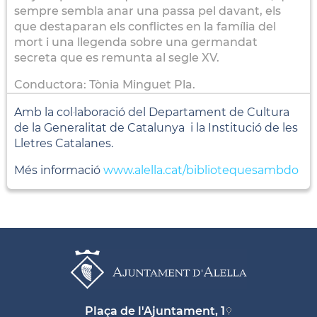
sempre sembla anar una passa pel davant, els
que destaparan els conflictes en la família del
mort i una llegenda sobre una germandat
secreta que es remunta al segle XV.
Conductora: Tònia Minguet Pla.
Amb la col·laboració del Departament de Cultura
de la Generalitat de Catalunya i la Institució de les
Lletres Catalanes.
Més informació
www.alella.cat/bibliotequesambdo
Plaça de l'Ajuntament, 1