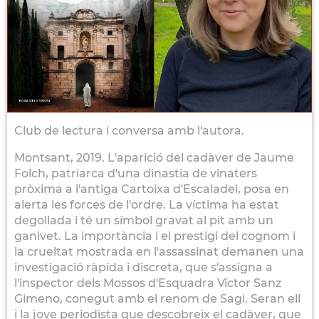
Club de lectura i conversa amb l'autora.
Montsant, 2019. L'aparició del cadàver de Jaume
Folch, patriarca d'una dinastia de vinaters
pròxima a l'antiga Cartoixa d'Escaladei, posa en
alerta les forces de l'ordre. La víctima ha estat
degollada i té un símbol gravat al pit amb un
ganivet. La importància i el prestigi del cognom i
la crueltat mostrada en l'assassinat demanen una
investigació ràpida i discreta, que s'assigna a
l'inspector dels Mossos d'Esquadra Víctor Sanz
Gimeno, conegut amb el renom de Sagi. Seran ell
i la jove periodista que descobreix el cadàver, que