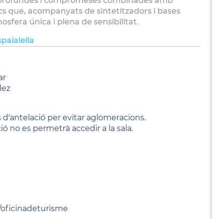
s profundes i compromeses combinades amb
s que, acompanyats de sintetitzadors i bases
sfera única i plena de sensibilitat.
paialella
ar
lez
'antelació per evitar aglomeracions.
ó no es permetrà accedir a la sala.
at/oficinadeturisme