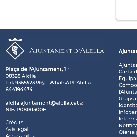
Ajunt
Ajunt
Plaça de l'Ajuntament, 1
Carta d
08328 Alella
Equipam
Tel.
935552339
- WhatsAPPAlella
Compos
644194474
l'Ajun
Grups 
alella.ajuntament
@alella.cat
Identit
NIF. P0800300F
Infopar
Inform
Crèdits
Notific
Avís legal
Oferta 
Accessibilitat