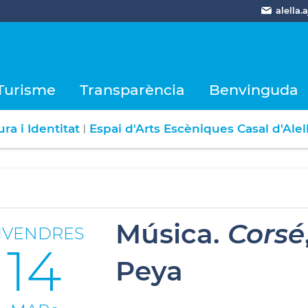
alella
Turisme
Transparència
Benvinguda
ra i Identitat
Espai d'Arts Escèniques Casal d'Alel
|
Música.
Corsé
IVENDRES
14
Peya