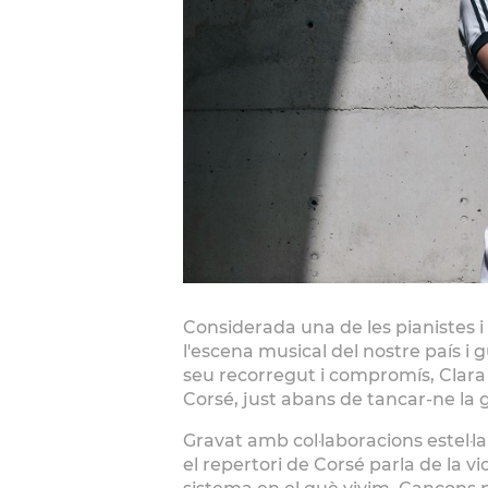
Considerada una de les pianistes i
l'escena musical del nostre país 
seu recorregut i compromís, Clara 
Corsé, just abans de tancar-ne la g
Gravat amb col·laboracions estel·la
el repertori de Corsé parla de la vi