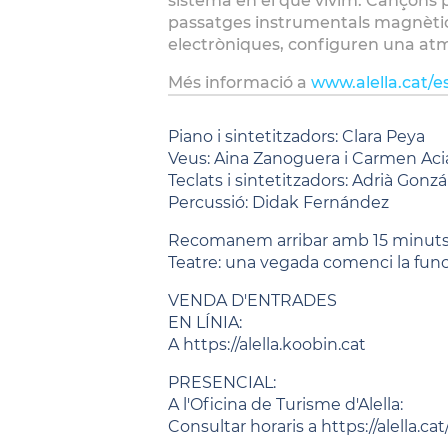
sistema en el què vivim. Cançon
passatges instrumentals magnètic
electròniques, configuren una atmo
Més informació a
www.alella.cat/es
Piano i sintetitzadors: Clara Peya
Veus: Aina Zanoguera i Carmen Aci
Teclats i sintetitzadors: Adrià Gonzá
Percussió: Didak Fernández
Recomanem arribar amb 15 minuts d
Teatre: una vegada comenci la funci
VENDA D'ENTRADES
EN LÍNIA:
A https://alella.koobin.cat
PRESENCIAL:
A l'Oficina de Turisme d'Alella:
Consultar horaris a https://alella.c