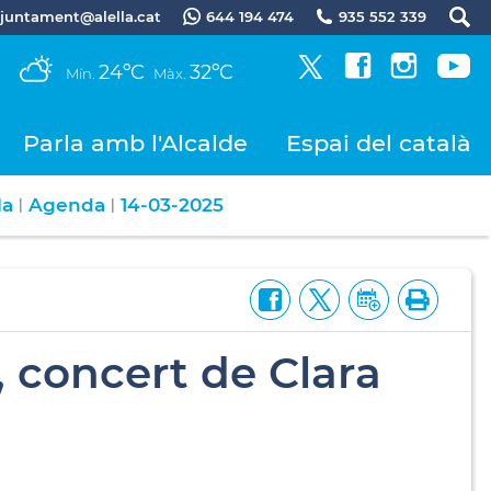
.ajuntament@alella.cat
644 194 474
935 552 339
24ºC
32ºC
Mín.
Màx.
Parla amb l'Alcalde
Espai del català
la
Agenda
14-03-2025
|
|
, concert de Clara