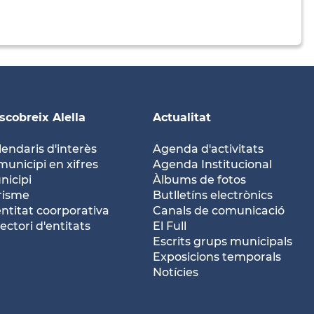
scobreix Alella
Actualitat
lendaris d'interès
Agenda d'activitats
municipi en xifres
Agenda Institucional
nicipi
Àlbums de fotos
risme
Butlletíns electrònics
entitat coorporativa
Canals de comunicació
ectori d'entitats
El Full
Escrits grups municipals
Exposicions temporals
Notícies