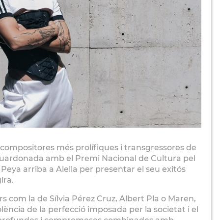
 compositores més prolífiques i transgressores de
i guardonada amb el Premi Nacional de Cultura pel
Peya arriba a Alella per presentar el seu exitós
ira.
rs com la de Sílvia Pérez Cruz, Albert Pla o Maren,
olència de la perfecció imposada per la societat i el