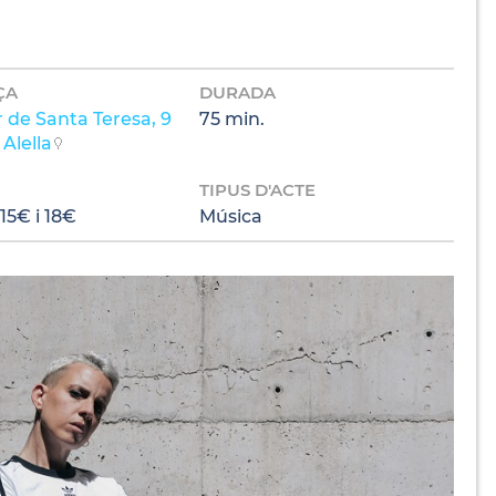
ÇA
DURADA
 de Santa Teresa, 9
75 min.
Alella
TIPUS D'ACTE
15€ i 18€
Música