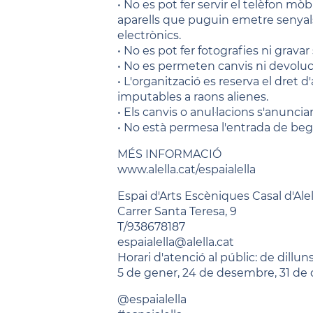
• No es pot fer servir el telèfon mòb
aparells que puguin emetre senyals 
electrònics.
• No es pot fer fotografies ni gravar
• No es permeten canvis ni devoluc
• L'organització es reserva el dret 
imputables a raons alienes.
• Els canvis o anul·lacions s'anuncia
• No està permesa l'entrada de be
MÉS INFORMACIÓ
www.alella.cat/espaialella
Espai d'Arts Escèniques Casal d'Alel
Carrer Santa Teresa, 9
T/938678187
espaialella@alella.cat
Horari d'atenció al públic: de dillu
5 de gener, 24 de desembre, 31 de d
@espaialella