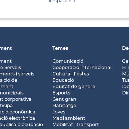
#espaialella
ament
Temes
De
ament
Comunicació
Ca
e Serveis
Cooperació internacional
El 
ents i serveis
Cultura i Festes
Mu
ició de
Educació
Tu
tament
Equitat de gènere
Id
municipals
Esports
Dir
at corporativa
Gent gran
ticipa
Habitatge
ació econòmica
Joves
ació electrònica
Medi ambient
pública d'ocupació
Mobilitat i transport