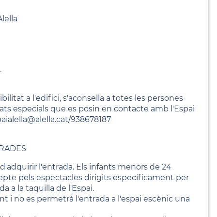
lella
.
ilitat a l'edifici, s'aconsella a totes les persones
tats especials que es posin en contacte amb l'Espai
paialella@alella.cat/938678187
TRADES
an d'adquirir l'entrada. Els infants menors de 24
pte pels espectacles dirigits específicament per
a a la taquilla de l'Espai.
 i no es permetrà l'entrada a l'espai escènic una