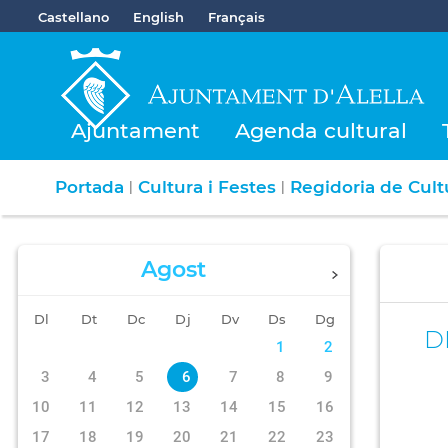
Castellano
English
Français
Ajuntament
Agenda cultural
Portada
Cultura i Festes
Regidoria de Cultu
|
|
Agost
Dl
Dt
Dc
Dj
Dv
Ds
Dg
D
1
2
3
4
5
6
7
8
9
10
11
12
13
14
15
16
17
18
19
20
21
22
23