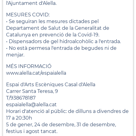
l'Ajuntament d'Alella.
MESURES COVID:
• Se seguiran les mesures dictades pel
Departament de Salut de la Generalitat de
Catalunya en prevenció de la Covid-19.
• Dispensadors de gel hidroalcohòlic a l'entrada.
• No està permesa l'entrada de begudes ni de
menjar.
MÉS INFORMACIÓ
www.alella.cat/espaialella
Espai d'Arts Escèniques Casal d'Alella
Carrer Santa Teresa, 9
T/938678187
espaialella@alella.cat
Horari d'atenció al públic: de dilluns a divendres de
17 a 20:30h
5 de gener, 24 de desembre, 31 de desembre,
festius i agost tancat.