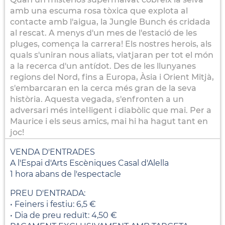
amb una escuma rosa tòxica que explota al
contacte amb l'aigua, la Jungle Bunch és cridada
al rescat. A menys d'un mes de l'estació de les
pluges, comença la carrera! Els nostres herois, als
quals s'uniran nous aliats, viatjaran per tot el món
a la recerca d'un antídot. Des de les llunyanes
regions del Nord, fins a Europa, Àsia i Orient Mitjà,
s'embarcaran en la cerca més gran de la seva
història. Aquesta vegada, s'enfronten a un
adversari més intel·ligent i diabòlic que mai. Per a
Maurice i els seus amics, mai hi ha hagut tant en
joc!
VENDA D'ENTRADES
A l'Espai d'Arts Escèniques Casal d'Alella
1 hora abans de l'espectacle
PREU D'ENTRADA:
• Feiners i festiu: 6,5 €
• Dia de preu reduït: 4,50 €