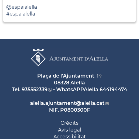
@espaialella
#espaialella
Plaça de l'Ajuntament, 1
08328 Alella
Tel.
935552339
- WhatsAPPAlella
644194474
alella.ajuntament
@alella.cat
NIF. P0800300F
Crèdits
Avís legal
Accessibilitat