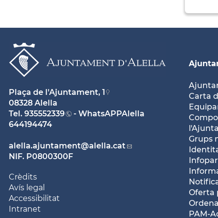
Ajunt
Ajunt
Plaça de l'Ajuntament, 1
Carta d
08328 Alella
Equipam
Tel.
935552339
- WhatsAPPAlella
Compos
644194474
l'Ajun
Grups 
alella.ajuntament
@alella.cat
Identit
NIF. P0800300F
Infopar
Inform
Crèdits
Notific
Avís legal
Oferta 
Accessibilitat
Ordena
Intranet
PAM-Ac