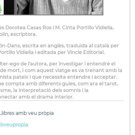
 Dorotea Casas Ros i M. Cinta Portillo Vidiella,
ín, escriptora.
n-Dans, escrita en anglès, traduïda al català per
rtillo Vidiella i editada per Vincle Editorial.
, alter-ego de l'autora, per investigar i entendre el
als de mort, i com aquest viatge es va trenant amb la
nista pateix i que necessita entendre i acceptar.
ue compta amb diferents guies, com ara el tarot,
sme, la interpretació dels somnis i la
nnectar amb el drama interior.
 Llibres amb veu pròpia
mbveupropia