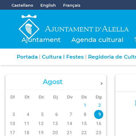
Castellano
English
Français
Ajuntament
Agenda cultural
Portada
Cultura i Festes
Regidoria de Cultu
|
|
Agost
Dl
Dt
Dc
Dj
Dv
Ds
Dg
1
2
3
4
5
6
7
8
9
10
11
12
13
14
15
16
17
18
19
20
21
22
23