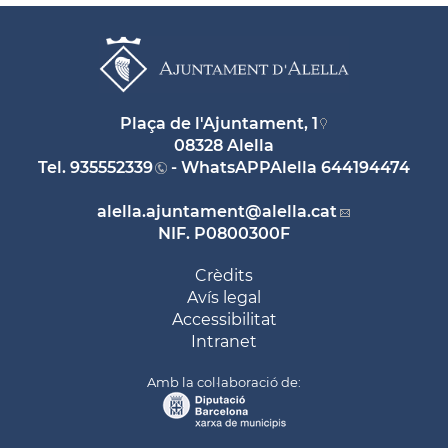
Plaça de l'Ajuntament, 1
08328 Alella
Tel.
935552339
- WhatsAPPAlella
644194474
alella.ajuntament
@alella.cat
NIF. P0800300F
Crèdits
Avís legal
Accessibilitat
Intranet
Amb la col·laboració de: