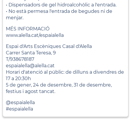
• Dispensadors de gel hidroalcohòlic a l'entrada.
• No està permesa l'entrada de begudes ni de
menjar.
MÉS INFORMACIÓ
www.alella.cat/espaialella
Espai d'Arts Escèniques Casal d'Alella
Carrer Santa Teresa, 9
T/938678187
espaialella@alella.cat
Horari d'atenció al públic: de dilluns a divendres de
17 a 20:30h
5 de gener, 24 de desembre, 31 de desembre,
festius i agost tancat.
@espaialella
#espaialella