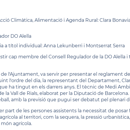
ó Climàtica, Alimentació i Agenda Rural: Clara Bonavia,
ador DO Alella
 a títol individual: Anna Lekunberri i Montserrat Serra
stir cap membre del Consell Regulador de la DO Alella i 
ns de l'Ajuntament, va servir per presentar el reglament
uint l'ordre del dia, la representant del Departament, Cl
ció que ha tingut en els darrers anys. El tècnic de Medi Am
 de la Vall de Rials, elaborat per la Diputació de Barcelona
eball, amb la previsió que pugui ser debatut pel plenari 
r part de les persones assistents la necessitat de posar fi
ícola al territori, com la sequera, la pressió urbanística, l
 món agrícola.