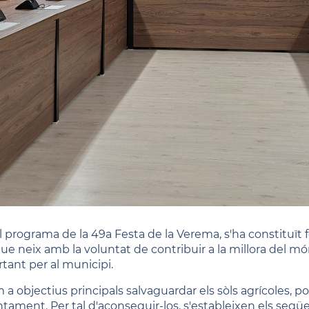
l programa de la 49a Festa de la Verema, s'ha constituït
e neix amb la voluntat de contribuir a la millora del món 
tant per al municipi.
 a objectius principals salvaguardar els sòls agrícoles, p
Ajuntament. Per tal d'aconseguir-los, s'estableixen els seg