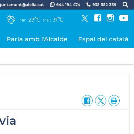
.ajuntament@alella.cat
644 194 474
935 552 339
23ºC
31ºC
Mín.
Màx.
Parla amb l'Alcalde
Espai del català
via