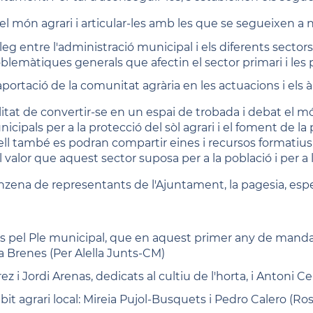
 món agrari i articular-les amb les que se segueixen a ni
leg entre l'administració municipal i els diferents sector
oblemàtiques generals que afectin el sector primari i les 
'aportació de la comunitat agrària en les actuacions i els 
itat de convertir-se en un espai de trobada i debat el mó
cipals per a la protecció del sòl agrari i el foment de la 
ell també es podran compartir eines i recursos formatius
el valor que aquest sector suposa per a la població i per a l
ena de representants de l'Ajuntament, la pagesia, especi
ats pel Ple municipal, que en aquest primer any de mand
a Brenes (Per Alella Junts-CM)
 i Jordi Arenas, dedicats al cultiu de l'horta, i Antoni C
t agrari local: Mireia Pujol-Busquets i Pedro Calero (Ros