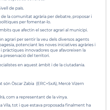
vell de país.
s de la comunitat agrària per debatre, proposar i
polítiques per fomentar-lo.
àmbits que afectin el sector agrari al municipi.
n agrari per sentir la veu dels diversos agents
pagesia, potenciant les noves iniciatives agràries i
 i pràctiques innovadores que afavoreixen la
a preservació del territori.
alistes en aquest àmbit i de la ciutadania.
at són Òscar Zabia (ERC+SxA), Mercè Vizern
elrà, com a representant de la vinya.
a Vila, tot i que estava proposada finalment ha