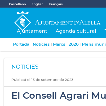
Castellano
English
Français
Ajuntament
Agenda cultural
Portada
Notícies
Marcs
2020
Plens muni
|
|
|
|
NOTÍCIES
Publicat
el
13
de
setembre
de
2023
El Consell Agrari M