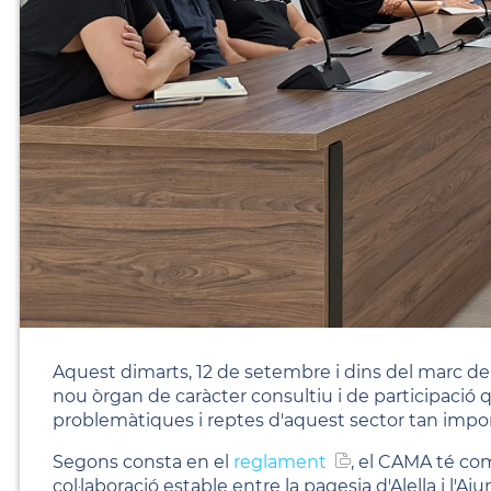
Aquest dimarts, 12 de setembre i dins del marc de
nou òrgan de caràcter consultiu i de participació qu
problemàtiques i reptes d'aquest sector tan impor
Segons consta en el
reglament
, el CAMA té com
col·laboració estable entre la pagesia d'Alella i l'