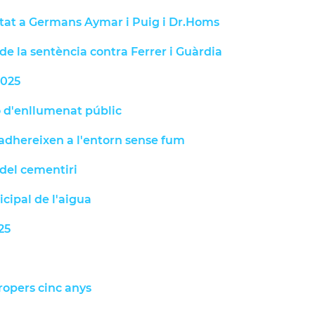
litat a Germans Aymar i Puig i Dr.Homs
de la sentència contra Ferrer i Guàrdia
2025
ó d'enllumenat públic
'adhereixen a l'entorn sense fum
 del cementiri
icipal de l'aigua
25
propers cinc anys