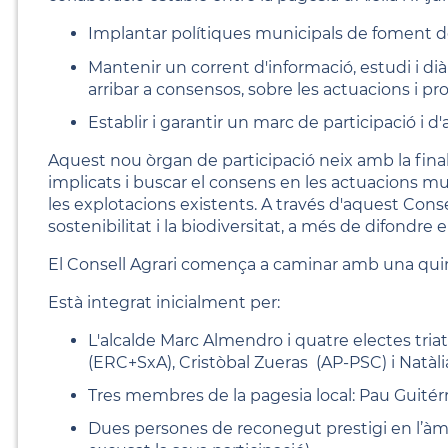
Implantar polítiques municipals de foment del
Mantenir un corrent d'informació, estudi i dià
arribar a consensos, sobre les actuacions i pr
Establir i garantir un marc de participació i d
Aquest nou òrgan de participació neix amb la final
implicats i buscar el consens en les actuacions muni
les explotacions existents. A través d'aquest Cons
sostenibilitat i la biodiversitat, a més de difondre 
El Consell Agrari comença a caminar amb una quinz
Està integrat inicialment per:
L'alcalde Marc Almendro i quatre electes tri
(ERC+SxA), Cristòbal Zueras (AP-PSC) i Natàli
Tres membres de la pagesia local: Pau Guitérrez
Dues persones de reconegut prestigi en l’àmbi