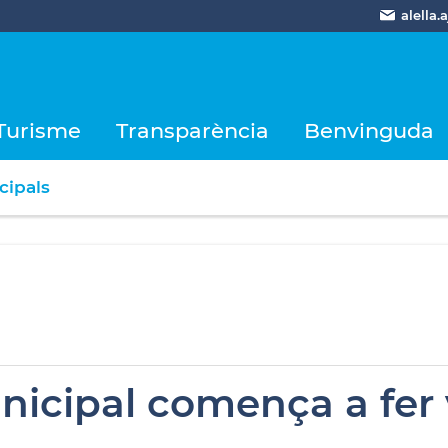
alella
Turisme
Transparència
Benvinguda
cipals
unicipal comença a fer 