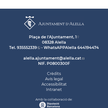
Plaça de l'Ajuntament, 1
08328 Alella
Tel.
935552339
- WhatsAPPAlella
644194474
alella.ajuntament
@alella.cat
NIF. P0800300F
Crèdits
Avís legal
Accessibilitat
Intranet
Amb la col·laboració de: