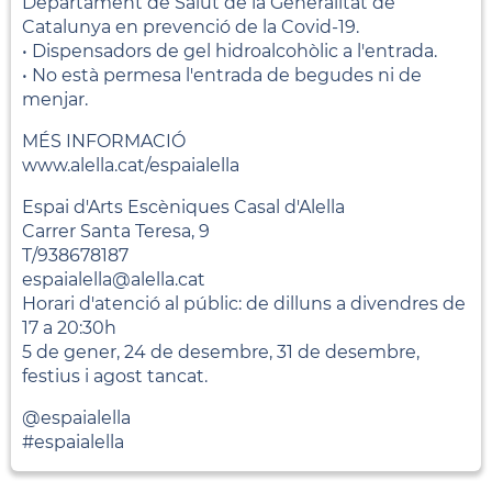
Departament de Salut de la Generalitat de
Catalunya en prevenció de la Covid-19.
• Dispensadors de gel hidroalcohòlic a l'entrada.
• No està permesa l'entrada de begudes ni de
menjar.
MÉS INFORMACIÓ
www.alella.cat/espaialella
Espai d'Arts Escèniques Casal d'Alella
Carrer Santa Teresa, 9
T/938678187
espaialella@alella.cat
Horari d'atenció al públic: de dilluns a divendres de
17 a 20:30h
5 de gener, 24 de desembre, 31 de desembre,
festius i agost tancat.
@espaialella
#espaialella