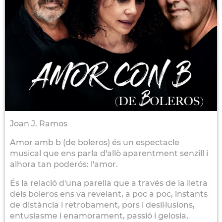
Joan J. Ramos
Amor amb b (de boleros) és un espectacle
musical que ens parla d'allò aparentment senzill i
alhora tan poderós: l'amor.
És la relació d'una parella que a través de la lletra
dels boleros ens va revelant, a poc a poc, instants
de distància i retrobament, pors i desil·lusions,
entusiasme i enamorament, passió i gelosia,