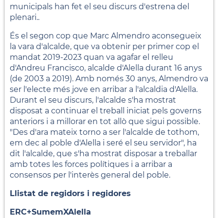
municipals han fet el seu discurs d'estrena del
plenari..
És el segon cop que Marc Almendro aconsegueix
la vara d'alcalde, que va obtenir per primer cop el
mandat 2019-2023 quan va agafar el relleu
d'Andreu Francisco, alcalde d'Alella durant 16 anys
(de 2003 a 2019). Amb només 30 anys, Almendro va
ser l'electe més jove en arribar a l'alcaldia d'Alella.
Durant el seu discurs, l'alcalde s'ha mostrat
disposat a continuar el treball iniciat pels governs
anteriors i a millorar en tot allò que sigui possible.
"Des d'ara mateix torno a ser l'alcalde de tothom,
em dec al poble d'Alella i seré el seu servidor", ha
dit l'alcalde, que s'ha mostrat disposar a treballar
amb totes les forces polítiques i a arribar a
consensos per l'interès general del poble.
Llistat de regidors i regidores
ERC+SumemXAlella