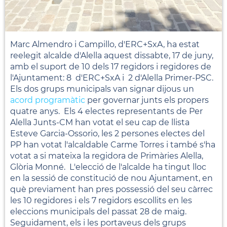
Marc Almendro i Campillo, d'ERC+SxA, ha estat
reelegit alcalde d'Alella aquest dissabte, 17 de juny,
amb el suport de 10 dels 17 regidors i regidores de
l'Ajuntament: 8 d'ERC+SxA i 2 d'Alella Primer-PSC.
Els dos grups municipals van signar dijous un
acord programàtic
per governar junts els propers
quatre anys. Els 4 electes representants de Per
Alella Junts-CM han votat el seu cap de llista
Esteve Garcia-Ossorio, les 2 persones electes del
PP han votat l'alcaldable Carme Torres i també s'ha
votat a si mateixa la regidora de Primàries Alella,
Glòria Monné. L'elecció de l'alcalde ha tingut lloc
en la sessió de constitució de nou Ajuntament, en
què previament han pres possessió del seu càrrec
les 10 regidores i els 7 regidors escollits en les
eleccions municipals del passat 28 de maig.
Seguidament, els i les portaveus dels grups