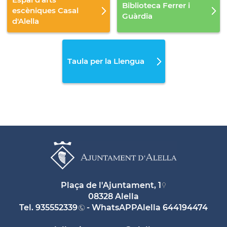
Biblioteca Ferrer i
escèniques Casal
Guàrdia
d'Alella
Taula per la Llengua
Plaça de l'Ajuntament, 1
08328 Alella
Tel.
935552339
- WhatsAPPAlella
644194474