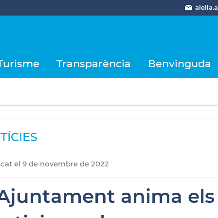
alella
Turisme
Transparència
Benvinguda
TÍCIES
icat
el
9
de
novembre
de
2022
'Ajuntament anima els