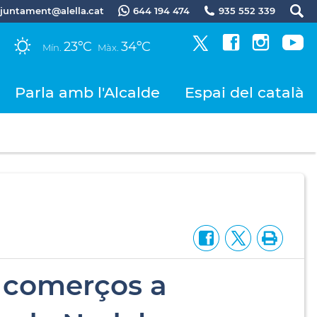
.ajuntament@alella.cat
644 194 474
935 552 339
23ºC
34ºC
Mín.
Màx.
Parla amb l'Alcalde
Espai del català
 comerços a