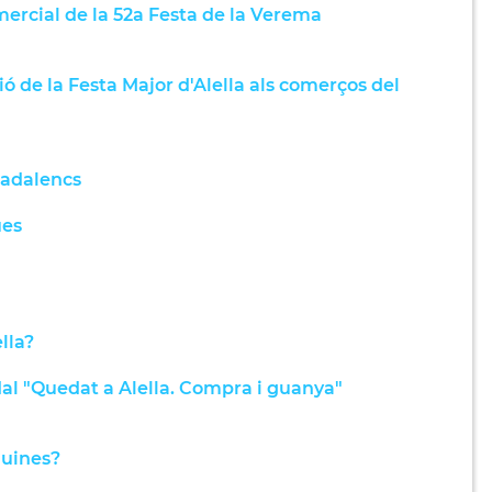
rcial de la 52a Festa de la Verema
 de la Festa Major d'Alella als comerços del
nadalencs
ues
lla?
l "Quedat a Alella. Compra i guanya"
guines?