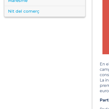
Maresme
Nit del comerç
En e
camp
cons
La i
prem
euro
Part