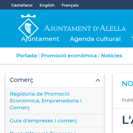
Castellano
English
Français
Ajuntament
Agenda cultural
Portada
Promoció econòmica
Notícies
|
|
Comerç
NO
Regidoria de Promoció
Publ
Econòmica, Emprenedoria i
Comerç
L
Guia d'empreses i comerç