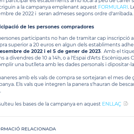
n participar els establiments amb local a peu de carrer si
scriguin a la campanya emplenant aquest
FORMULARI
. 
mbre de 2022 i seran admeses segons ordre d'arribada
icipació de les persones compradores
persones participants no han de tramitar cap inscripció 
ra superior a 20 euros en algun dels establiments adher
esembre de 2022 i el 5 de gener de 2023
. Amb el tique
ns a divendres de 10 a 14h, o a l'Espai d'Arts Escèniques C
omplir una butlleta amb les dades personals i dipositar-la
paneres amb els vals de compra se sortejaran el mes de ge
anya. Els vals que integren la panera s'hauran de bescanvi
.
ulteu les bases de la campanya en aquest
ENLLAÇ
ORMACIÓ RELACIONADA