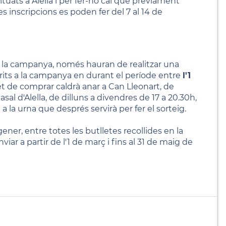
tuats a Alella i per fer-ho cal que prèviament
Les inscripcions es poden fer del 7 al 14 de
.
a la campanya, només hauran de realitzar una
its a la campanya en durant el període entre
l'1
t de comprar caldrà anar a Can Lleonart, de
asal d'Alella, de dilluns a divendres de 17 a 20.30h,
 a la urna que després servirà per fer el sorteig.
ner, entre totes les butlletes recollides en la
ar a partir de l'1 de març i fins al 31 de maig de