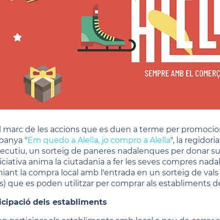
l marc de les accions que es duen a terme per promocionar 
anya "
Em quedo a Alella, jo compro a Alella
", la regido
ecutiu, un sorteig de paneres nadalenques per donar supo
niciativa anima la ciutadania a fer les seves compres nad
iant la compra local amb l'entrada en un sorteig de vals p
s) que es poden utilitzar per comprar als establiments 
icipació dels establiments