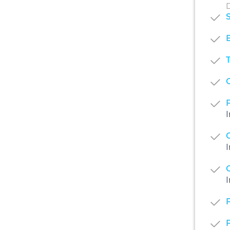
D
S
T
O
I
I
I
F
F