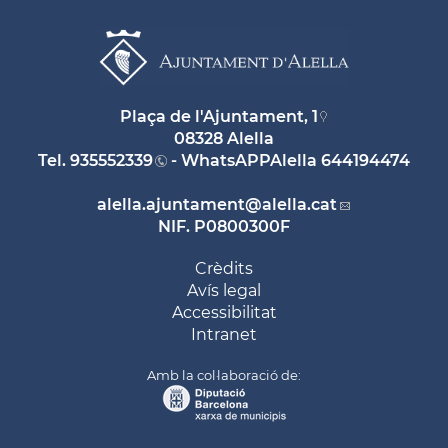
Plaça de l'Ajuntament, 1
08328 Alella
Tel.
935552339
- WhatsAPPAlella
644194474
alella.ajuntament
@alella.cat
NIF. P0800300F
Crèdits
Avís legal
Accessibilitat
Intranet
Amb la col·laboració de: