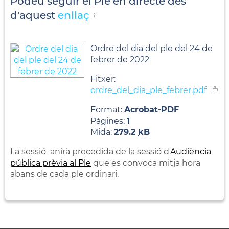
Podeu seguir el Ple en directe des
d'aquest
enllaç
Ordre del dia del ple del 24 de
febrer de 2022
Fitxer:
ordre_del_dia_ple_febrer.pdf
Format:
Acrobat-PDF
Pàgines:
1
Mida:
279.2
kB
La sessió anirà precedida de la sessió d'
Audiència
pública prèvia al Ple
que es convoca mitja hora
abans de cada ple ordinari.