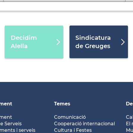
Decidim
Sindicatura
Alella
de Greuges
ament
Temes
De
ament
Comunicació
Ca
e Serveis
Cooperació internacional
El 
ents i serveis
Cultura i Festes
Mu