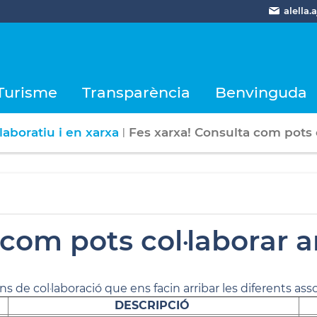
alella
Turisme
Transparència
Benvinguda
·laboratiu i en xarxa
Fes xarxa! Consulta com pots 
|
 com pots col·laborar 
 de col·laboració que ens facin arribar les diferents associ
DESCRIPCIÓ