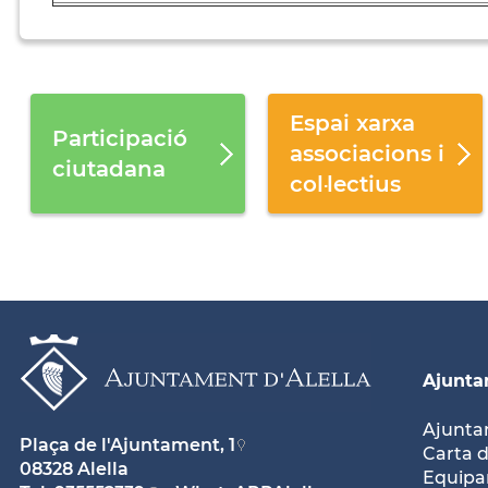
Espai xarxa
Participació
associacions i
ciutadana
col·lectius
Ajunt
Ajunt
Plaça de l'Ajuntament, 1
Carta d
08328 Alella
Equipam