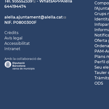
Tel.
935552339
- WhatsAPPAlella
Compos
644194474
l'Ajun
Grups 
alella.ajuntament
@alella.cat
Identit
NIF. P0800300F
Infopar
Inform
Crèdits
Notific
Avís legal
Oferta 
Accessibilitat
Ordena
Intranet
PAM-Ac
Plans 
Amb la col·laboració de:
Perfil 
Seu ele
Tauler 
Tràmits
ODS