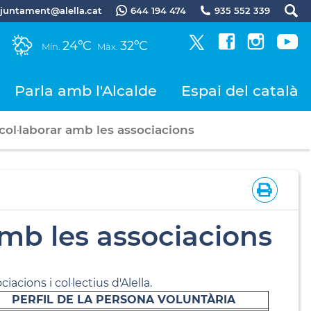
.ajuntament@alella.cat
644 194 474
935 552 339
24ºC
32ºC
Mín.
Màx.
Parla amb l'Alcalde
Espai del català
col·laborar amb les associacions
amb les associacions
acions i col·lectius d'Alella.
PERFIL DE LA PERSONA VOLUNTÀRIA