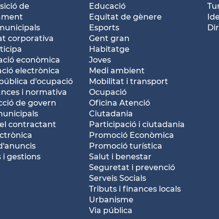
ició de
Educació
Tu
tament
Equitat de gènere
Id
municipals
Esports
Dir
at corporativa
Gent gran
ticipa
Habitatge
ació econòmica
Joves
ació electrònica
Medi ambient
pública d'ocupació
Mobilitat i transport
nces i normativa
Ocupació
ció de govern
Oficina Atenció
municipals
Ciutadania
del contractant
Participació i ciutadania
ctrònica
Promoció Econòmica
d'anuncis
Promoció turística
 i gestions
Salut i benestar
Seguretat i prevenció
Serveis Socials
Tributs i finances locals
Urbanisme
Via pública