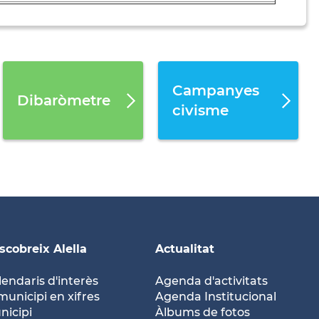
Campanyes
Dibaròmetre
civisme
scobreix Alella
Actualitat
lendaris d'interès
Agenda d'activitats
municipi en xifres
Agenda Institucional
nicipi
Àlbums de fotos