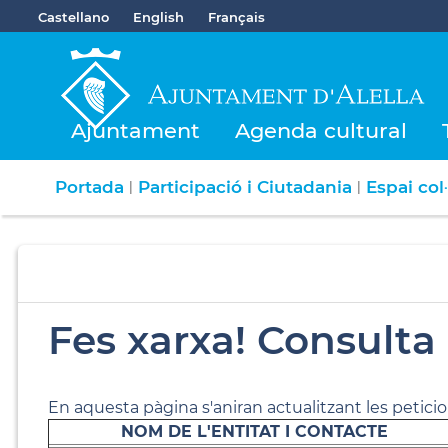
Castellano
English
Français
Ajuntament
Agenda cultural
Portada
Participació i Ciutadania
Espai col
|
|
Fes xarxa! Consulta
En aquesta pàgina s'aniran actualitzant les peticions
NOM DE L'ENTITAT I CONTACTE