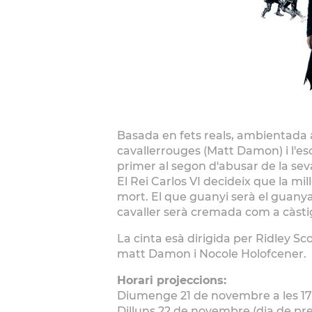
Basada en fets reals, ambientada a
cavallerrouges (Matt Damon) i l'es
primer al segon d'abusar de la se
El Rei Carlos VI decideix que la mil
mort. El que guanyi serà el guanyad
cavaller serà cremada com a càstig
La cinta esà dirigida per Ridley Sc
matt Damon i Nocole Holofcener.
Horari projeccions:
Diumenge 21 de novembre a les 17h 
Dilluns 22 de novembre (dia de preu 