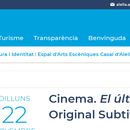
alella
Turisme
Transparència
Benvinguda
ra i Identitat
Espai d'Arts Escèniques Casal d'Alel
|
Cinema.
El úl
DILLUNS
22
Original Subt