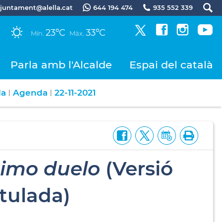
.ajuntament@alella.cat
644 194 474
935 552 339
23ºC
33ºC
Mín.
Màx.
Parla amb l'Alcalde
Espai del català
la
Agenda
22-11-2021
|
|
timo duelo
(Versió
itulada)