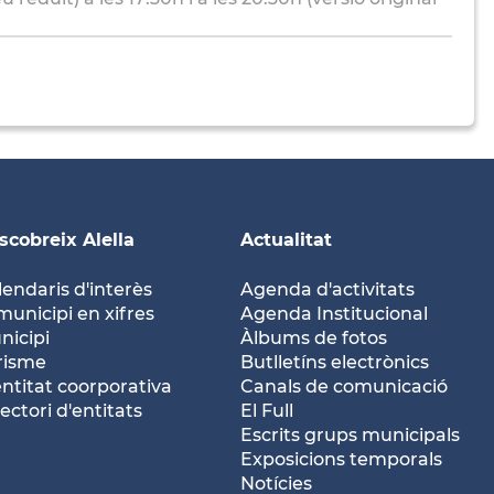
scobreix Alella
Actualitat
lendaris d'interès
Agenda d'activitats
municipi en xifres
Agenda Institucional
nicipi
Àlbums de fotos
risme
Butlletíns electrònics
entitat coorporativa
Canals de comunicació
ectori d'entitats
El Full
Escrits grups municipals
Exposicions temporals
Notícies