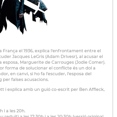
 França el 1936, explica l'enfrontament entre el
cuder Jacques LeGris (Adam Drivesr), al acusar el
va esposa, Marguerite de Carrouges (Jodie Comer).
lor forma de solucionar el conflicte és un dol a
or, en canvi, si ho fa l'escuder, l'esposa del
 per falses acusacions.
ott i explica amb un guió co-escrit per Ben Affleck,
i a les 20h.
reduït) a les 17:30h i a les 20:30h (versió original