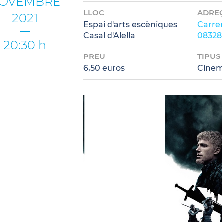
OVEMBRE
LLOC
ADRE
2021
Espai d'arts escèniques
Carrer
Casal d'Alella
08328 
20:30 h
PREU
TIPUS
6,50 euros
Cine