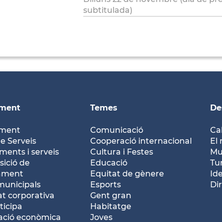
subtitulada)
ament
Temes
De
ament
Comunicació
Ca
e Serveis
Cooperació internacional
El 
ents i serveis
Cultura i Festes
Mu
ició de
Educació
Tu
tament
Equitat de gènere
Id
municipals
Esports
Dir
at corporativa
Gent gran
ticipa
Habitatge
ació econòmica
Joves