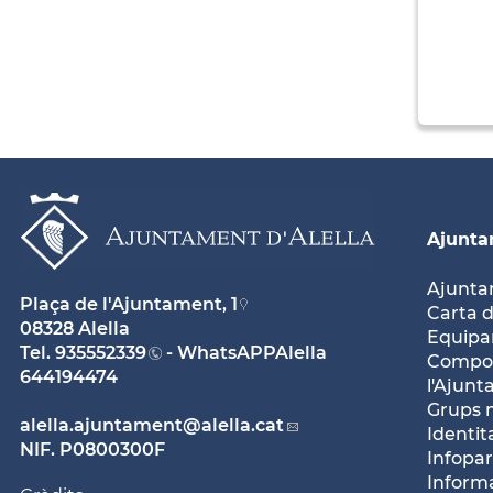
Ajunt
Ajunt
Plaça de l'Ajuntament, 1
Carta d
08328 Alella
Equipam
Tel.
935552339
- WhatsAPPAlella
Compos
644194474
l'Ajun
Grups 
alella.ajuntament
@alella.cat
Identit
NIF. P0800300F
Infopar
Inform