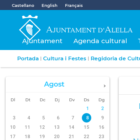
Castellano
English
Français
Ajuntament
Agenda cultural
Portada
Cultura i Festes
Regidoria de Cultu
|
|
Agost
Dl
Dt
Dc
Dj
Dv
Ds
Dg
1
2
3
4
5
6
7
8
9
10
11
12
13
14
15
16
17
18
19
20
21
22
23