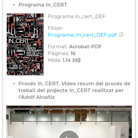
Programa In_CERT
Programa In_cert_DEF
Fitxer:
Programa_In_cert_DEF.pdf
Format:
Acrobat-PDF
Pàgines:
16
Mida:
1.14
MB
Procés In_CERT. Vídeo resum del procés de
treball del projecte In_CERT realitzat per
l'Adolf Alcañiz