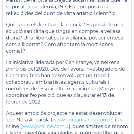
Partint de la forta sacsejada social i sanitària que ha
suposat la pandèmia, IN-CERT proposa una
reflexió des del punt de vista artístic i científic:
Quins són els límits de la ciència? És possible una
solució sanitària que tingui en compte la vellesa
digna? Una llibertat sota vigilància pot ser entesa
com a llibertat? Com afrontem la mort sense
comiat?
La iniciativa, liderada per Can Manyé, va néixer a
principis del 2020. Des de llavors, investigadors de
Germans Trias han desenvolupat un treball
col·laboratiu amb artistes, agents culturals i
membres de l'Espai d'Art i Creació Can Manyé per
coordinar l'exposició, que es clausurar el 13 de
febrer de 2022.
Aquest ambiciós projecte ha estat desenvolupat
per Nora Ancarola (
www.noraancarola.com
) i Jo
Milne (
www.jomilne.com
), dues artistes de renom
i llarga trajectòria vinculades al món científic, que