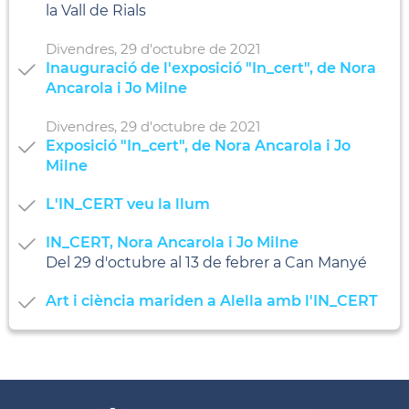
la Vall de Rials
Divendres,
29
d'
octubre
de
2021
Inauguració de l'exposició "In_cert", de Nora
Ancarola i Jo Milne
Divendres,
29
d'
octubre
de
2021
Exposició "In_cert", de Nora Ancarola i Jo
Milne
L'IN_CERT veu la llum
IN_CERT, Nora Ancarola i Jo Milne
Del 29 d'octubre al 13 de febrer a Can Manyé
Art i ciència mariden a Alella amb l'IN_CERT