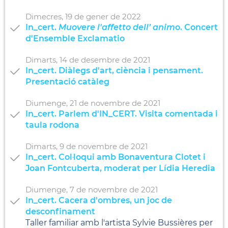
Dimecres,
19
de
gener
de
2022
In_cert.
Muovere l'affetto dell’ anim
o. Concert
d'Ensemble Exclamatio
Dimarts,
14
de
desembre
de
2021
In_cert. Diàlegs d'art, ciència i pensament.
Presentació catàleg
Diumenge,
21
de
novembre
de
2021
In_cert. Parlem d'IN_CERT. Visita comentada i
taula rodona
Dimarts,
9
de
novembre
de
2021
In_cert. Col·loqui amb Bonaventura Clotet i
Joan Fontcuberta, moderat per Lídia Heredia
Diumenge,
7
de
novembre
de
2021
In_cert. Cacera d'ombres, un joc de
desconfinament
Taller familiar amb l'artista Sylvie Bussières per