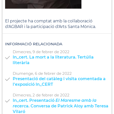
El projecte ha comptat amb la col·laboració
d'AGBAR i la participació d'Arts Santa Mònica.
INFORMACIÓ RELACIONADA
Dimecres,
9
de
febrer
de
2022
In_cert. La mort a la literatura. Tertúlia
literària
Diumenge,
6
de
febrer
de
2022
Presentació del catàleg i visita comentada a
l'exposició In_CERT
Dimecres,
2
de
febrer
de
2022
In_cert. Presentació
El Maresme amb la
recerc
a. Conversa de Patrick Aloy amb Teresa
Vilaró