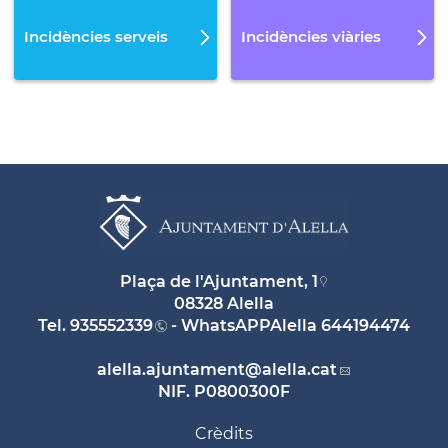
Incidències serveis
Incidències viàries
Plaça de l'Ajuntament, 1
08328 Alella
Tel.
935552339
- WhatsAPPAlella
644194474
alella.ajuntament
@alella.cat
NIF. P0800300F
Crèdits