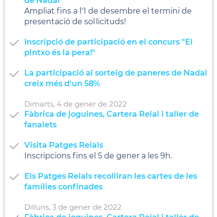
de Nadal
Ampliat fins a l'1 de desembre el termini de
presentació de sol·licituds!
Inscripció de participació en el concurs "El
pintxo és la pera!"
La participació al sorteig de paneres de Nadal
creix més d'un 58%
Dimarts,
4
de
gener
de
2022
Fàbrica de joguines, Cartera Reial i taller de
fanalets
Visita Patges Reials
Inscripcions fins el 5 de gener a les 9h.
Els Patges Reials recolliran les cartes de les
famílies confinades
Dilluns,
3
de
gener
de
2022