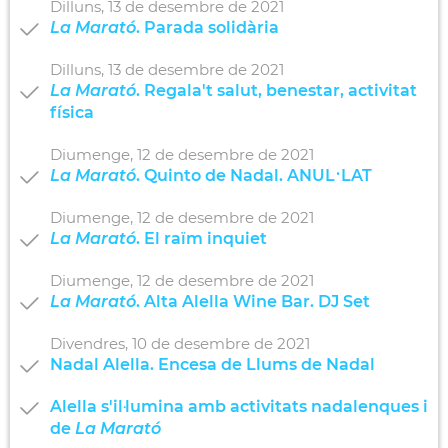
Dilluns,
13
de
desembre
de
2021
La Marató
. Parada solidària
Dilluns,
13
de
desembre
de
2021
La Marató
. Regala't salut, benestar, activitat
física
Diumenge,
12
de
desembre
de
2021
La Marató
. Quinto de Nadal. ANUL·LAT
Diumenge,
12
de
desembre
de
2021
La Marató
. El raïm inquiet
Diumenge,
12
de
desembre
de
2021
La Marató
. Alta Alella Wine Bar. DJ Set
Divendres,
10
de
desembre
de
2021
Nadal Alella. Encesa de Llums de Nadal
Alella s'il·lumina amb activitats nadalenques i
de
La Marató