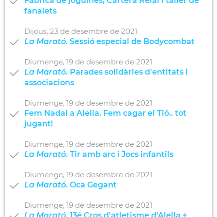
Fàbrica de joguines, Cartera Reial i taller de
fanalets
Dijous,
23
de
desembre
de
2021
La Marató.
Sessió especial de Bodycombat
Diumenge,
19
de
desembre
de
2021
La Marató
. Parades solidàries d'entitats i
associacions
Diumenge,
19
de
desembre
de
2021
Fem Nadal a Alella. Fem cagar el Tió.. tot
jugant!
Diumenge,
19
de
desembre
de
2021
La Marató
. Tir amb arc i Jocs infantils
Diumenge,
19
de
desembre
de
2021
La Marató
. Oca Gegant
Diumenge,
19
de
desembre
de
2021
La Marató
. 13é Cros d'atletisme d'Alella +