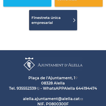
Finestreta única
empresarial
Plaça de l'Ajuntament, 1
08328 Alella
Tel.
935552339
- WhatsAPPAlella
644194474
alella.ajuntament
@alella.cat
NIF. P0800300F