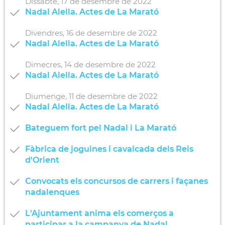
Dissabte,
17
de
desembre
de
2022
Nadal Alella. Actes de La Marató
Divendres,
16
de
desembre
de
2022
Nadal Alella. Actes de La Marató
Dimecres,
14
de
desembre
de
2022
Nadal Alella. Actes de La Marató
Diumenge,
11
de
desembre
de
2022
Nadal Alella. Actes de La Marató
Bateguem fort pel Nadal i La Marató
Fàbrica de joguines i cavalcada dels Reis
d'Orient
Convocats els concursos de carrers i façanes
nadalenques
L'Ajuntament anima els comerços a
participar a la campanya de Nadal