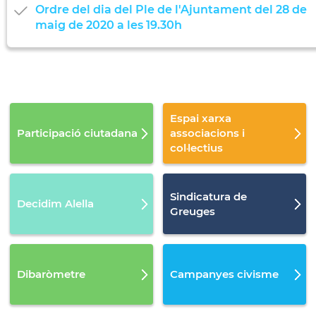
Ordre del dia del Ple de l'Ajuntament del 28 de
maig de 2020 a les 19.30h
Espai xarxa
Participació ciutadana
associacions i
col·lectius
Sindicatura de
Decidim Alella
Greuges
Dibaròmetre
Campanyes civisme