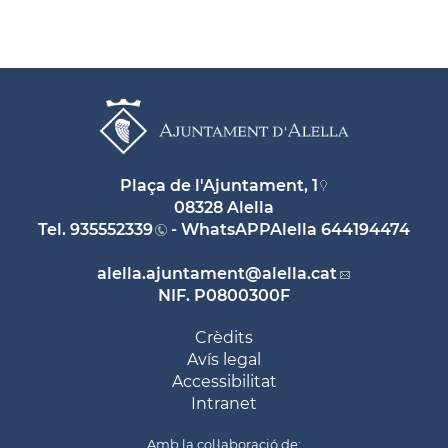
Plaça de l'Ajuntament, 1
08328 Alella
Tel.
935552339
- WhatsAPPAlella
644194474
alella.ajuntament
@alella.cat
NIF. P0800300F
Crèdits
Avís legal
Accessibilitat
Intranet
Amb la col·laboració de: