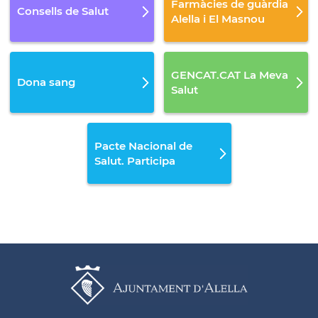
Farmàcies de guàrdia
Consells de Salut
Alella i El Masnou
GENCAT.CAT La Meva
Dona sang
Salut
Pacte Nacional de
Salut. Participa