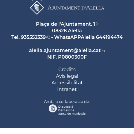
Plaça de l'Ajuntament, 1
08328 Alella
Tel.
935552339
- WhatsAPPAlella
644194474
alella.ajuntament
@alella.cat
NIF. P0800300F
Crèdits
Avís legal
Accessibilitat
Intranet
Amb la col·laboració de: