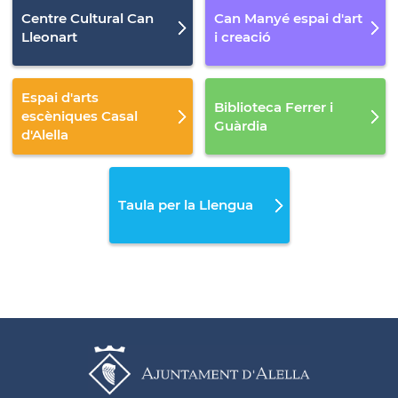
Centre Cultural Can
Can Manyé espai d'art
Lleonart
i creació
Espai d'arts
Biblioteca Ferrer i
escèniques Casal
Guàrdia
d'Alella
Taula per la Llengua