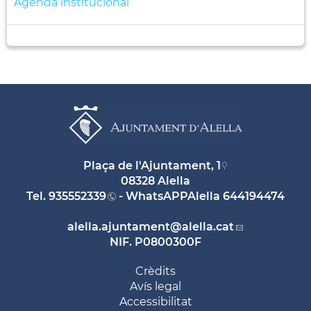
Agenda institucional
Plaça de l'Ajuntament, 1
08328 Alella
Tel.
935552339
- WhatsAPPAlella
644194474
alella.ajuntament
@alella.cat
NIF. P0800300F
Crèdits
Avís legal
Accessibilitat