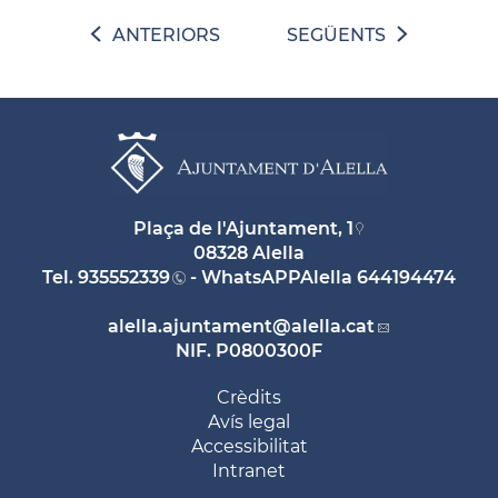
ANTERIORS
SEGÜENTS
Plaça de l'Ajuntament, 1
08328 Alella
Tel.
935552339
- WhatsAPPAlella
644194474
alella.ajuntament
@alella.cat
NIF. P0800300F
Crèdits
Avís legal
Accessibilitat
Intranet