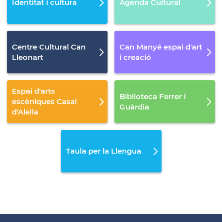
Identitat i cultura
Agenda Cultural
Centre Cultural Can
Can Manyé espai d'art
Lleonart
i creació
Espai d'arts
Biblioteca Ferrer i
escèniques Casal
Guàrdia
d'Alella
Taula per la Llengua