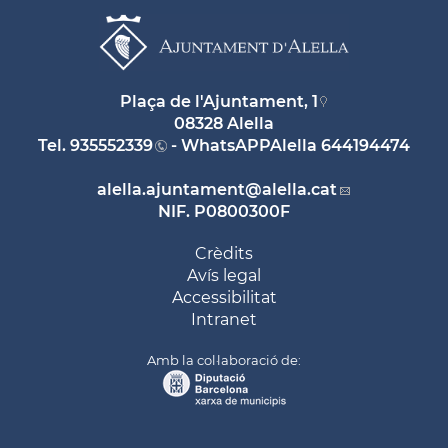
Plaça de l'Ajuntament, 1
08328 Alella
Tel.
935552339
- WhatsAPPAlella
644194474
alella.ajuntament
@alella.cat
NIF. P0800300F
Crèdits
Avís legal
Accessibilitat
Intranet
Amb la col·laboració de: