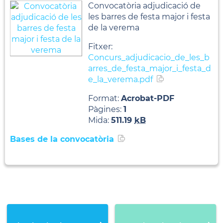
Convocatòria adjudicació de
les barres de festa major i festa
de la verema
Fitxer:
Concurs_adjudicacio_de_les_b
arres_de_festa_major_i_festa_d
e_la_verema.pdf
Format:
Acrobat-PDF
Pàgines:
1
Mida:
511.19
kB
Bases de la convocatòria