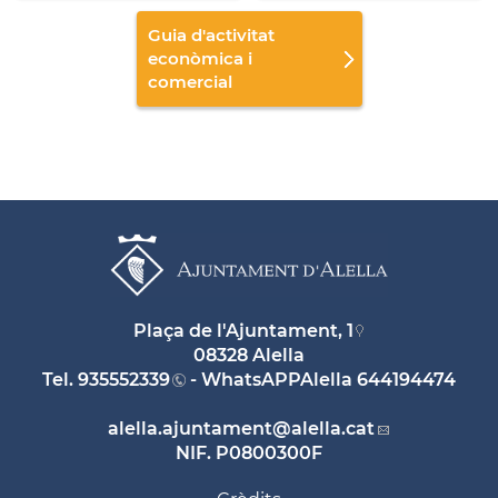
Guia d'activitat
econòmica i
comercial
Plaça de l'Ajuntament, 1
08328 Alella
Tel.
935552339
- WhatsAPPAlella
644194474
alella.ajuntament
@alella.cat
NIF. P0800300F