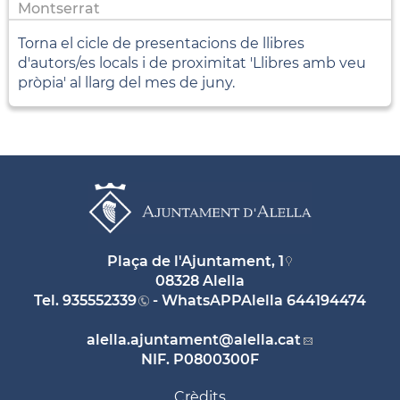
Montserrat
Torna el cicle de presentacions de llibres
d'autors/es locals i de proximitat 'Llibres amb veu
pròpia' al llarg del mes de juny.
Plaça de l'Ajuntament, 1
08328 Alella
Tel.
935552339
- WhatsAPPAlella
644194474
alella.ajuntament
@alella.cat
NIF. P0800300F
Crèdits