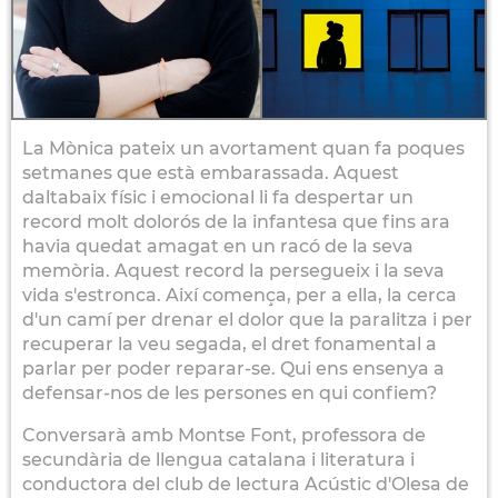
La Mònica pateix un avortament quan fa poques
setmanes que està embarassada. Aquest
daltabaix físic i emocional li fa despertar un
record molt dolorós de la infantesa que fins ara
havia quedat amagat en un racó de la seva
memòria. Aquest record la persegueix i la seva
vida s'estronca. Així comença, per a ella, la cerca
d'un camí per drenar el dolor que la paralitza i per
recuperar la veu segada, el dret fonamental a
parlar per poder reparar-se. Qui ens ensenya a
defensar-nos de les persones en qui confiem?
Conversarà amb Montse Font, professora de
secundària de llengua catalana i literatura i
conductora del club de lectura Acústic d'Olesa de