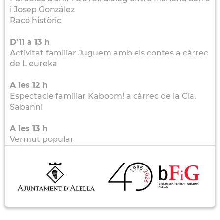
i Josep González
Racó històric
D'11 a 13 h
Activitat familiar Juguem amb els contes a càrrec
de Lleureka
A les 12 h
Espectacle familiar Kaboom! a càrrec de la Cia.
Sabanni
A les 13 h
Vermut popular