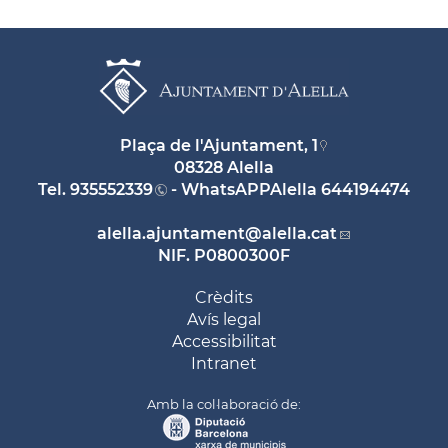
Plaça de l'Ajuntament, 1
08328 Alella
Tel.
935552339
- WhatsAPPAlella
644194474
alella.ajuntament
@alella.cat
NIF. P0800300F
Crèdits
Avís legal
Accessibilitat
Intranet
Amb la col·laboració de: