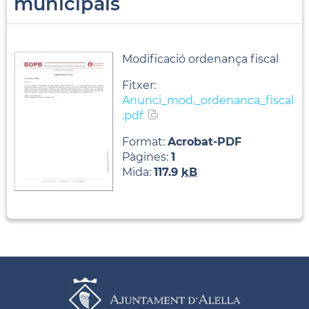
municipals
Modificació ordenança fiscal
Fitxer:
Anunci_mod._ordenanca_fiscal
.pdf
Format:
Acrobat-PDF
Pàgines:
1
Mida:
117.9
kB