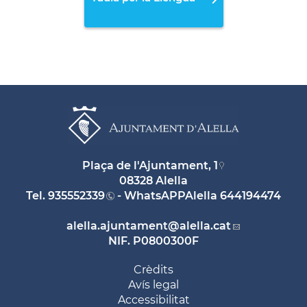
Plaça de l'Ajuntament, 1
08328 Alella
Tel.
935552339
- WhatsAPPAlella
644194474
alella.ajuntament
@alella.cat
NIF. P0800300F
Crèdits
Avís legal
Accessibilitat