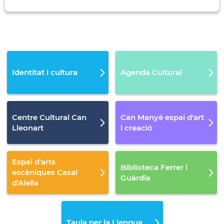
Identitat i cultura
Agenda Cultural
Centre Cultural Can
Can Manyé espai d'art
Lleonart
i creació
Espai d'arts
Biblioteca Ferrer i
escèniques Casal
Guàrdia
d'Alella
Taula per la Llengua