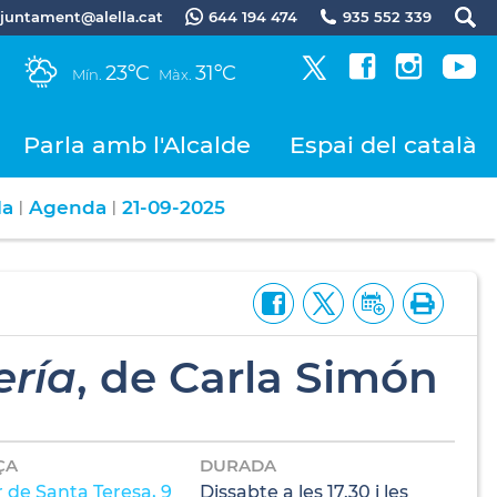
.ajuntament@alella.cat
644 194 474
935 552 339
23ºC
31ºC
Mín.
Màx.
Parla amb l'Alcalde
Espai del català
la
Agenda
21-09-2025
|
|
ría
, de Carla Simón
ÇA
DURADA
 de Santa Teresa, 9
Dissabte a les 17.30 i les