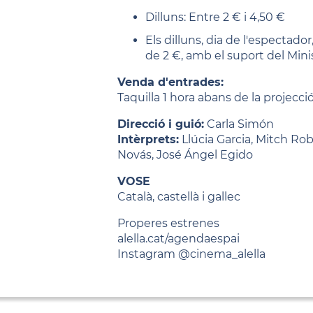
Dilluns: Entre 2 € i 4,50 €
Els dilluns, dia de l'espectado
de 2 €, amb el suport del Minis
Venda d'entrades:
Taquilla 1 hora abans de la projecc
Direcció i guió:
Carla Simón
Intèrprets:
Llúcia Garcia, Mitch Robl
Novás, José Ángel Egido
VOSE
Català, castellà i gallec
Properes estrenes
alella.cat/agendaespai
Instagram @cinema_alella