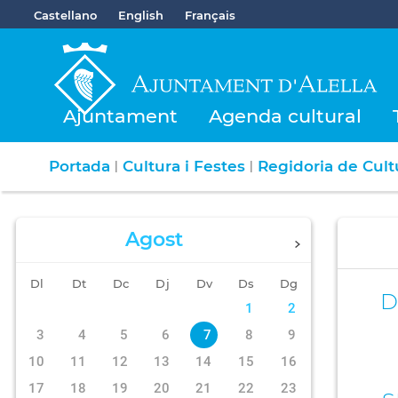
Castellano
English
Français
Ajuntament
Agenda cultural
Portada
Cultura i Festes
Regidoria de Cultu
|
|
Agost
Dl
Dt
Dc
Dj
Dv
Ds
Dg
D
1
2
3
4
5
6
7
8
9
10
11
12
13
14
15
16
17
18
19
20
21
22
23