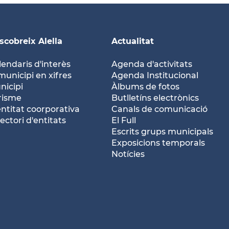
scobreix Alella
Actualitat
lendaris d'interès
Agenda d'activitats
municipi en xifres
Agenda Institucional
nicipi
Àlbums de fotos
risme
Butlletíns electrònics
entitat coorporativa
Canals de comunicació
ectori d'entitats
El Full
Escrits grups municipals
Exposicions temporals
Notícies