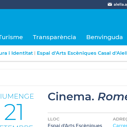
alella
Turisme
Transparència
Benvinguda
ra i Identitat
Espai d'Arts Escèniques Casal d'Alel
|
Cinema.
Rome
IUMENGE
21
LLOC
ADRE
Espai d'Arts Escèniques
Carrer