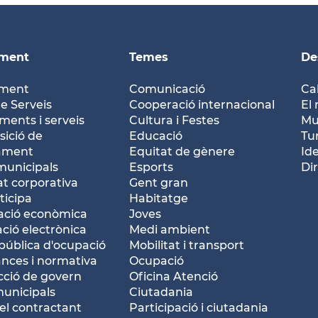
ament
Temes
De
ament
Comunicació
Ca
e Serveis
Cooperació internacional
El 
ents i serveis
Cultura i Festes
Mu
ició de
Educació
Tu
tament
Equitat de gènere
Id
municipals
Esports
Dir
at corporativa
Gent gran
ticipa
Habitatge
ació econòmica
Joves
ació electrònica
Medi ambient
pública d'ocupació
Mobilitat i transport
nces i normativa
Ocupació
ció de govern
Oficina Atenció
municipals
Ciutadania
del contractant
Participació i ciutadania