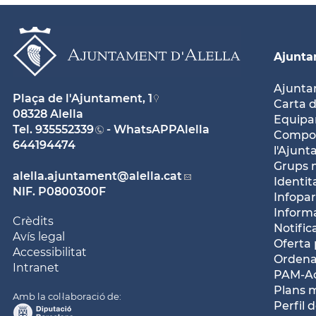
Ajunt
Ajunt
Plaça de l'Ajuntament, 1
Carta d
08328 Alella
Equipam
Tel.
935552339
- WhatsAPPAlella
Compos
644194474
l'Ajun
Grups 
alella.ajuntament
@alella.cat
Identit
NIF. P0800300F
Infopar
Inform
Crèdits
Notific
Avís legal
Oferta 
Accessibilitat
Ordena
Intranet
PAM-Ac
Plans 
Amb la col·laboració de:
Perfil 