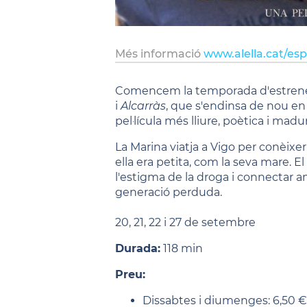
Més informació
www.alella.cat/esp
Comencem la temporada d'estrenes a
i
Alcarràs
, que s'endinsa de nou en 
pel·lícula més lliure, poètica i madu
La Marina viatja a Vigo per conèixer
ella era petita, com la seva mare. E
l'estigma de la droga i connectar am
generació perduda.
20, 21, 22 i 27 de setembre
Durada:
118 min
Preu:
Dissabtes i diumenges: 6,50 