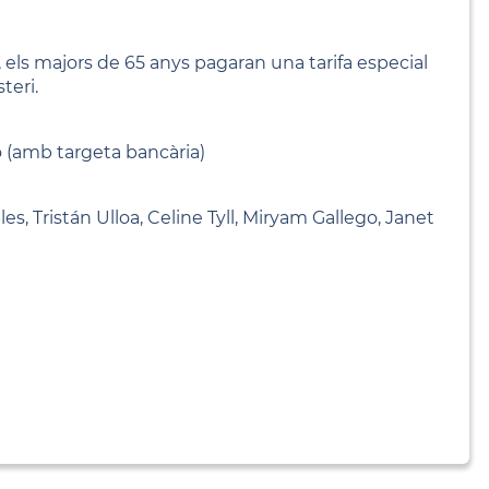
r, els majors de 65 anys pagaran una tarifa especial
teri.
ió (amb targeta bancària)
es, Tristán Ulloa, Celine Tyll, Miryam Gallego, Janet