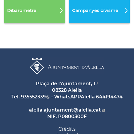
Dibaròmetre
Campanyes civisme
Plaça de l'Ajuntament, 1
08328 Alella
Tel.
935552339
- WhatsAPPAlella
644194474
alella.ajuntament
@alella.cat
NIF. P0800300F
Crèdits