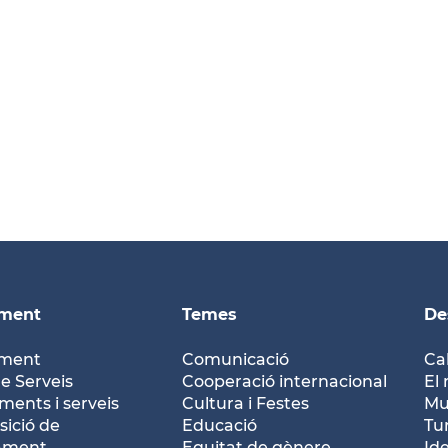
ament
Temes
De
ament
Comunicació
Ca
e Serveis
Cooperació internacional
El 
ents i serveis
Cultura i Festes
Mu
ició de
Educació
Tu
tament
Equitat de gènere
Id