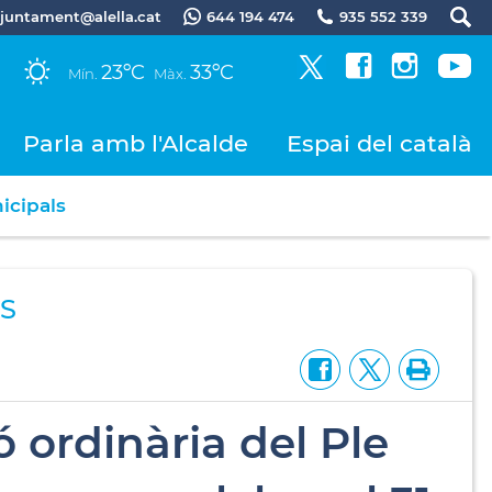
.ajuntament@alella.cat
644 194 474
935 552 339
23ºC
33ºC
Mín.
Màx.
Parla amb l'Alcalde
Espai del català
icipals
S
ó ordinària del Ple