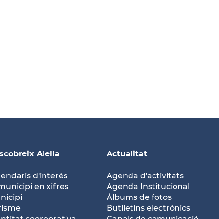
scobreix Alella
Actualitat
lendaris d'interès
Agenda d'activitats
municipi en xifres
Agenda Institucional
nicipi
Àlbums de fotos
risme
Butlletíns electrònics
entitat coorporativa
Canals de comunicació