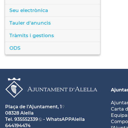
Seu electrònica
Tauler d'anuncis
Tràmits i gestions
ODS
Ajunt
Ajunt
Plaça de l'Ajuntament, 1
Carta d
08328 Alella
Equipam
Tel.
935552339
- WhatsAPPAlella
Compos
644194474
l'Ajun