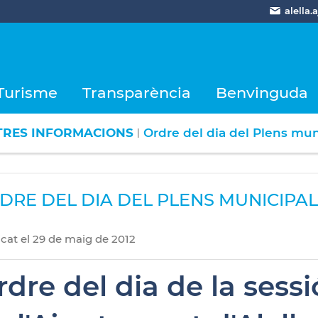
alella
Turisme
Transparència
Benvinguda
TRES INFORMACIONS
Ordre del dia del Plens mun
|
DRE DEL DIA DEL PLENS MUNICIPAL
icat
el
29
de
maig
de
2012
dre del dia de la sessi