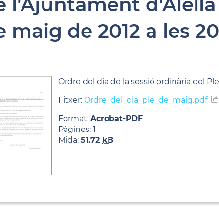
e l'Ajuntament d'Alella
e maig de 2012 a les 2
Ordre del dia de la sessió ordinària del Pl
Fitxer:
Ordre_del_dia_ple_de_maig.pdf
Format:
Acrobat-PDF
Pàgines:
1
Mida:
51.72
kB