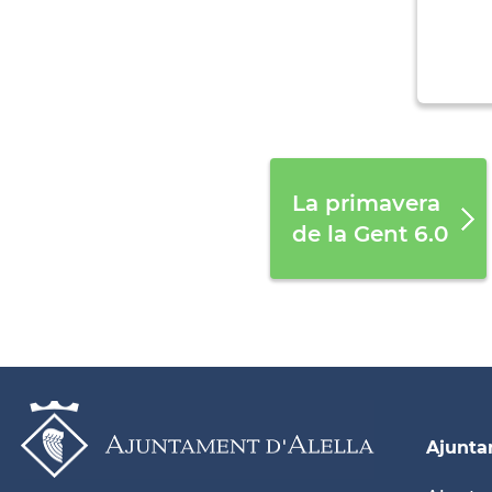
La primavera
de la Gent 6.0
Ajunt