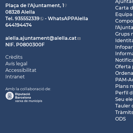
Ajunt
Plaça de l'Ajuntament, 1
Carta d
08328 Alella
Equipam
Tel.
935552339
- WhatsAPPAlella
Compos
644194474
l'Ajun
Grups 
alella.ajuntament
@alella.cat
Identit
NIF. P0800300F
Infopar
Inform
Crèdits
Notific
Avís legal
Oferta 
Accessibilitat
Ordena
Intranet
PAM-Ac
Plans 
Amb la col·laboració de:
Perfil 
Seu ele
Tauler 
Tràmits
ODS