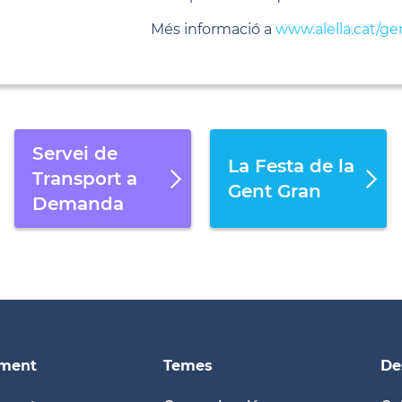
Més informació a
www.alella.cat/g
Servei de
La Festa de la
Transport a
Gent Gran
Demanda
ament
Temes
De