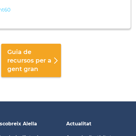
ent60
Guia de
recursos per a
gent gran
scobreix Alella
Actualitat