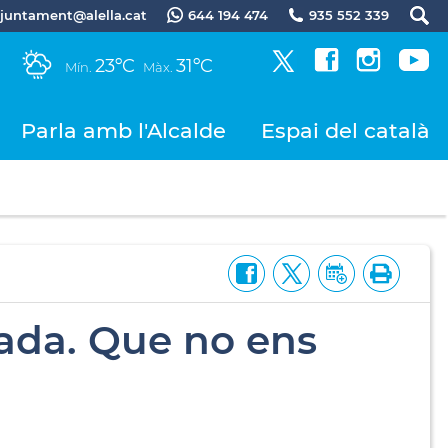
.ajuntament@alella.cat
644 194 474
935 552 339
23ºC
31ºC
Mín.
Màx.
Parla amb l'Alcalde
Espai del català
rada. Que no ens