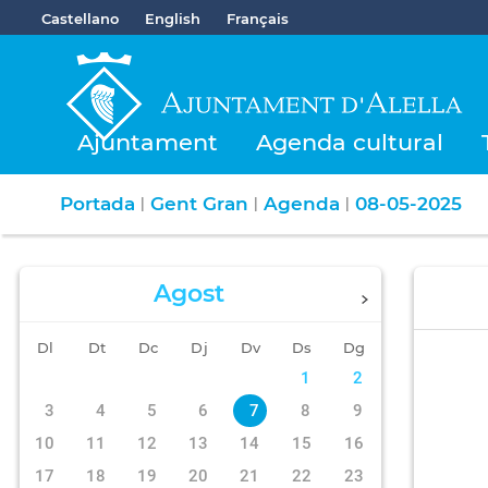
Castellano
English
Français
Ajuntament
Agenda cultural
Portada
Gent Gran
Agenda
08-05-2025
|
|
|
Agost
Dl
Dt
Dc
Dj
Dv
Ds
Dg
1
2
3
4
5
6
7
8
9
10
11
12
13
14
15
16
17
18
19
20
21
22
23