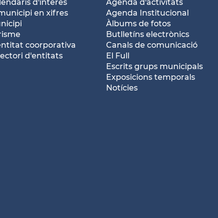
lendaris d'interès
Agenda d'activitats
municipi en xifres
Agenda Institucional
nicipi
Àlbums de fotos
risme
Butlletíns electrònics
entitat coorporativa
Canals de comunicació
ectori d'entitats
El Full
Escrits grups municipals
Exposicions temporals
Notícies