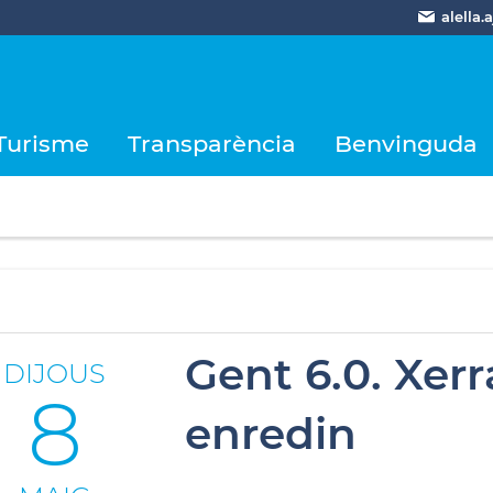
alella
Turisme
Transparència
Benvinguda
Gent 6.0. Xer
DIJOUS
8
enredin