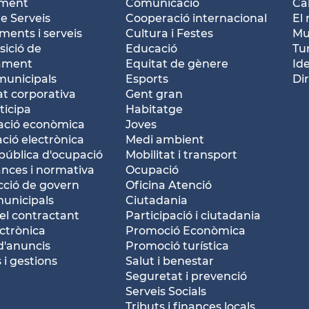
ament
Comunicació
Ca
e Serveis
Cooperació internacional
El 
ents i serveis
Cultura i Festes
Mu
ició de
Educació
Tu
tament
Equitat de gènere
Id
municipals
Esports
Dir
at corporativa
Gent gran
ticipa
Habitatge
ació econòmica
Joves
ació electrònica
Medi ambient
pública d'ocupació
Mobilitat i transport
nces i normativa
Ocupació
ció de govern
Oficina Atenció
municipals
Ciutadania
del contractant
Participació i ciutadania
ctrònica
Promoció Econòmica
d'anuncis
Promoció turística
 i gestions
Salut i benestar
Seguretat i prevenció
Serveis Socials
Tributs i finances locals