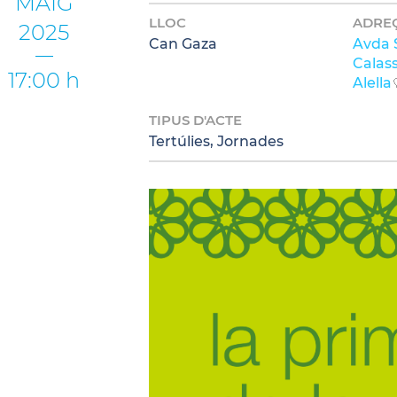
MAIG
LLOC
ADRE
2025
Can Gaza
Avda 
Calas
17:00 h
Alella
TIPUS D'ACTE
Tertúlies, Jornades