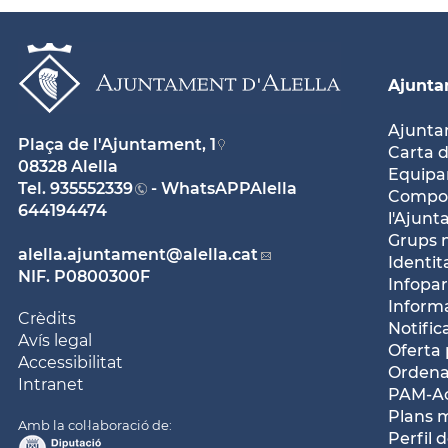
Ajunt
Ajunt
Plaça de l'Ajuntament, 1
Carta d
08328 Alella
Equipam
Tel.
935552339
- WhatsAPPAlella
Compos
644194474
l'Ajun
Grups 
alella.ajuntament
@alella.cat
Identit
NIF. P0800300F
Infopar
Inform
Crèdits
Notific
Avís legal
Oferta 
Accessibilitat
Ordena
Intranet
PAM-Ac
Plans 
Amb la col·laboració de:
Perfil 