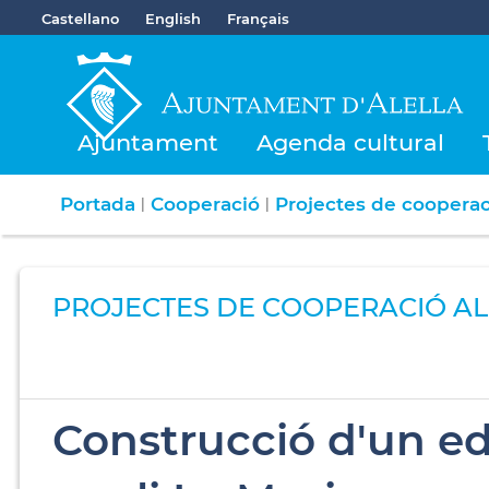
Castellano
English
Français
Ajuntament
Agenda cultural
Portada
Cooperació
Projectes de coopera
|
|
PROJECTES DE COOPERACIÓ A
Construcció d'un edi