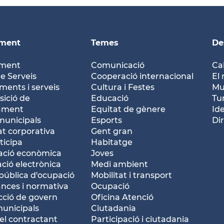
ament
Temes
De
ament
Comunicació
Ca
e Serveis
Cooperació internacional
El 
ents i serveis
Cultura i Festes
Mu
ició de
Educació
Tu
tament
Equitat de gènere
Id
municipals
Esports
Dir
at corporativa
Gent gran
ticipa
Habitatge
ació econòmica
Joves
ació electrònica
Medi ambient
pública d'ocupació
Mobilitat i transport
nces i normativa
Ocupació
ció de govern
Oficina Atenció
municipals
Ciutadania
del contractant
Participació i ciutadania