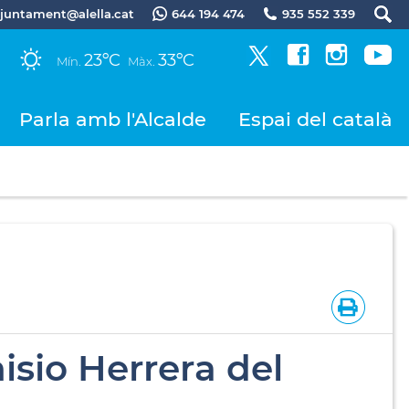
.ajuntament@alella.cat
644 194 474
935 552 339
23ºC
33ºC
Mín.
Màx.
Parla amb l'Alcalde
Espai del català
nisio Herrera del