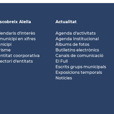
scobreix Alella
Actualitat
lendaris d'interès
Agenda d'activitats
municipi en xifres
Agenda Institucional
nicipi
Àlbums de fotos
risme
Butlletíns electrònics
entitat coorporativa
Canals de comunicació
ectori d'entitats
El Full
Escrits grups municipals
Exposicions temporals
Notícies