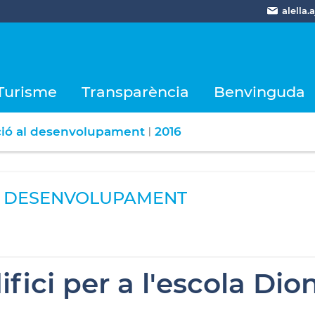
alella
Turisme
Transparència
Benvinguda
ció al desenvolupament
2016
|
L DESENVOLUPAMENT
fici per a l'escola Dio