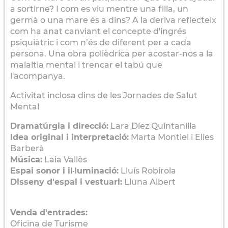
a sortirne? I com es viu mentre una filla, un
germà o una mare és a dins? A la deriva reflecteix
com ha anat canviant el concepte d'ingrés
psiquiàtric i com n’és de diferent per a cada
persona. Una obra polièdrica per acostar-nos a la
malaltia mental i trencar el tabú que
l'acompanya.
Activitat inclosa dins de les Jornades de Salut
Mental
Dramatúrgia i direcció:
Lara Díez Quintanilla
Idea original i interpretació:
Marta Montiel i Elies
Barberà
Música:
Laia Vallès
Espai sonor i il·luminació:
Lluís Robirola
Disseny d'espai i vestuari:
Lluna Albert
Venda d'entrades:
Oficina de Turisme