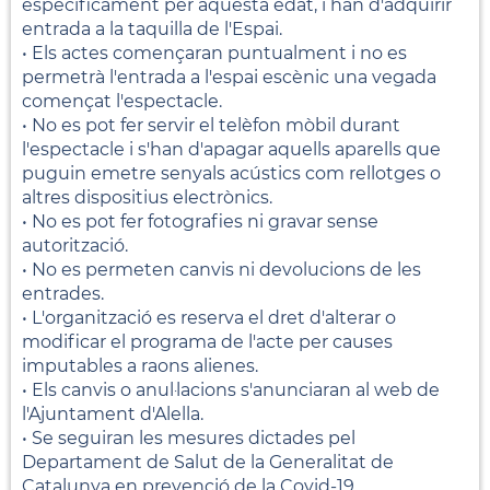
específicament per aquesta edat, i han d'adquirir
entrada a la taquilla de l'Espai.
• Els actes començaran puntualment i no es
permetrà l'entrada a l'espai escènic una vegada
començat l'espectacle.
• No es pot fer servir el telèfon mòbil durant
l'espectacle i s'han d'apagar aquells aparells que
puguin emetre senyals acústics com rellotges o
altres dispositius electrònics.
• No es pot fer fotografies ni gravar sense
autorització.
• No es permeten canvis ni devolucions de les
entrades.
• L'organització es reserva el dret d'alterar o
modificar el programa de l'acte per causes
imputables a raons alienes.
• Els canvis o anul·lacions s'anunciaran al web de
l'Ajuntament d'Alella.
• Se seguiran les mesures dictades pel
Departament de Salut de la Generalitat de
Catalunya en prevenció de la Covid-19.