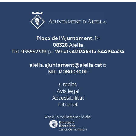
Plaça de l'Ajuntament, 1
08328 Alella
Tel.
935552339
- WhatsAPPAlella
644194474
alella.ajuntament
@alella.cat
NIF. P0800300F
Crèdits
Avís legal
Accessibilitat
Intranet
Amb la col·laboració de: