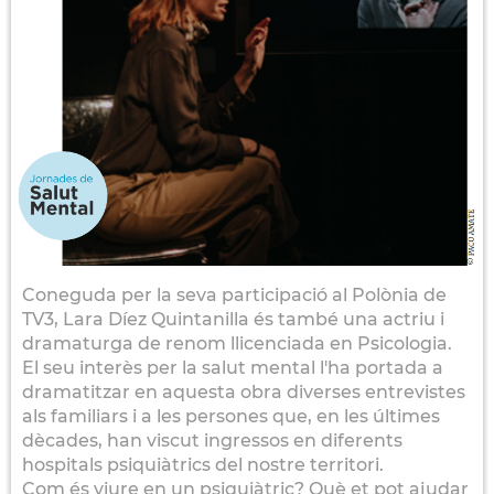
Coneguda per la seva participació al Polònia de
TV3, Lara Díez Quintanilla és també una actriu i
dramaturga de renom llicenciada en Psicologia.
El seu interès per la salut mental l'ha portada a
dramatitzar en aquesta obra diverses entrevistes
als familiars i a les persones que, en les últimes
dècades, han viscut ingressos en diferents
hospitals psiquiàtrics del nostre territori.
Com és viure en un psiquiàtric? Què et pot ajudar