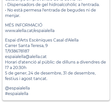
• Dispensadors de gel hidroalcohòlic a l'entrada.
• No està permesa l'entrada de begudes ni de
menjar.
MÉS INFORMACIÓ
www.alella.cat/espaialella
Espai d'Arts Escèniques Casal d'Alella
Carrer Santa Teresa, 9
T/938678187
espaialella@alella.cat
Horari d'atenció al públic: de dilluns a divendres de
17 a 20:30h
5 de gener, 24 de desembre, 31 de desembre,
festius i agost tancat.
@espaialella
#espaialella