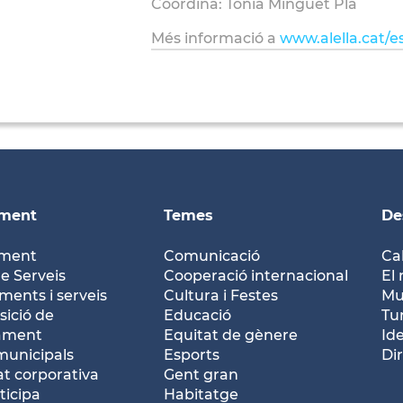
Coordina: Tònia Minguet Pla
Més informació a
www.alella.cat/e
ament
Temes
De
ament
Comunicació
Ca
e Serveis
Cooperació internacional
El 
ents i serveis
Cultura i Festes
Mu
ició de
Educació
Tu
tament
Equitat de gènere
Id
municipals
Esports
Dir
at corporativa
Gent gran
ticipa
Habitatge