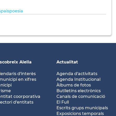
spaispoesia
scobreix Alella
Actualitat
lendaris d'interès
Agenda d'activitats
municipi en xifres
Agenda Institucional
nicipi
Àlbums de fotos
risme
Butlletíns electrònics
entitat coorporativa
Canals de comunicació
ectori d'entitats
El Full
Escrits grups municipals
Exposicions temporals