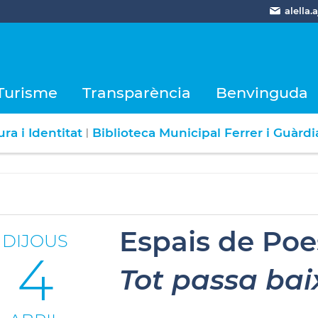
alella
Turisme
Transparència
Benvinguda
ra i Identitat
Biblioteca Municipal Ferrer i Guàrdi
|
Espais de Poes
DIJOUS
4
Tot passa bai