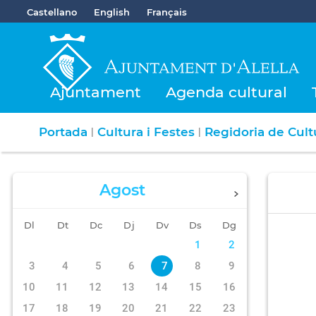
Castellano
English
Français
Ajuntament
Agenda cultural
Portada
Cultura i Festes
Regidoria de Cultu
|
|
Agost
Dl
Dt
Dc
Dj
Dv
Ds
Dg
1
2
3
4
5
6
7
8
9
10
11
12
13
14
15
16
17
18
19
20
21
22
23