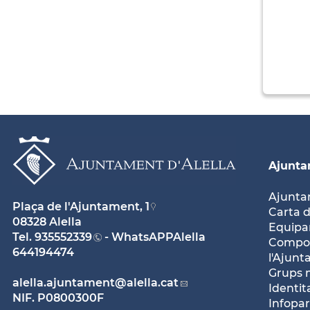
Ajunt
Ajunt
Plaça de l'Ajuntament, 1
Carta d
08328 Alella
Equipam
Tel.
935552339
- WhatsAPPAlella
Compos
644194474
l'Ajun
Grups 
alella.ajuntament
@alella.cat
Identit
NIF. P0800300F
Infopar