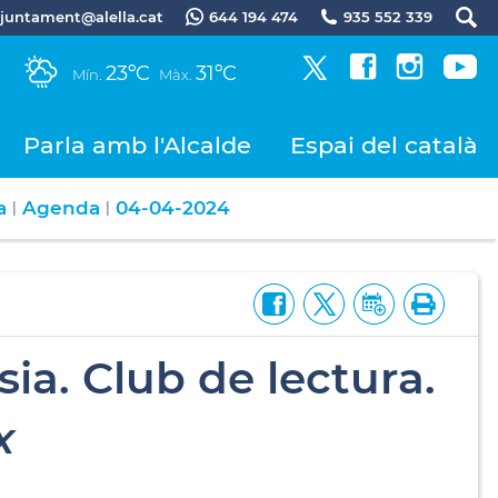
.ajuntament@alella.cat
644 194 474
935 552 339
23ºC
31ºC
Mín.
Màx.
Parla amb l'Alcalde
Espai del català
a
Agenda
04-04-2024
|
|
ia. Club de lectura.
x