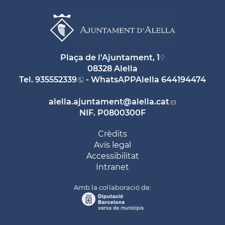
Plaça de l'Ajuntament, 1
08328 Alella
Tel.
935552339
- WhatsAPPAlella
644194474
alella.ajuntament
@alella.cat
NIF. P0800300F
Crèdits
Avís legal
Accessibilitat
Intranet
Amb la col·laboració de: