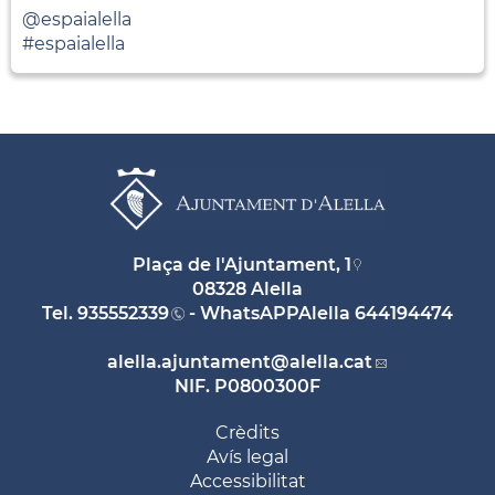
@espaialella
#espaialella
Plaça de l'Ajuntament, 1
08328 Alella
Tel.
935552339
- WhatsAPPAlella
644194474
alella.ajuntament
@alella.cat
NIF. P0800300F
Crèdits
Avís legal
Accessibilitat