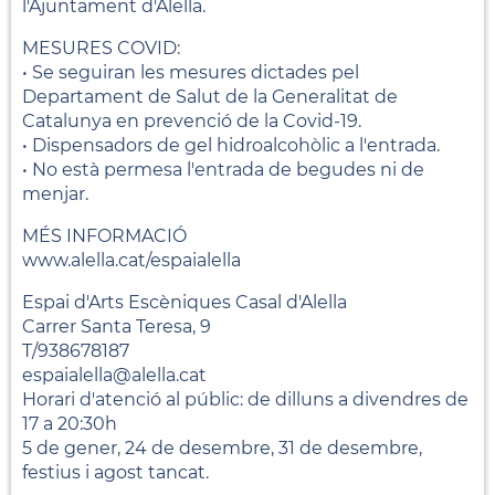
l'Ajuntament d'Alella.
MESURES COVID:
• Se seguiran les mesures dictades pel
Departament de Salut de la Generalitat de
Catalunya en prevenció de la Covid-19.
• Dispensadors de gel hidroalcohòlic a l'entrada.
• No està permesa l'entrada de begudes ni de
menjar.
MÉS INFORMACIÓ
www.alella.cat/espaialella
Espai d'Arts Escèniques Casal d'Alella
Carrer Santa Teresa, 9
T/938678187
espaialella@alella.cat
Horari d'atenció al públic: de dilluns a divendres de
17 a 20:30h
5 de gener, 24 de desembre, 31 de desembre,
festius i agost tancat.