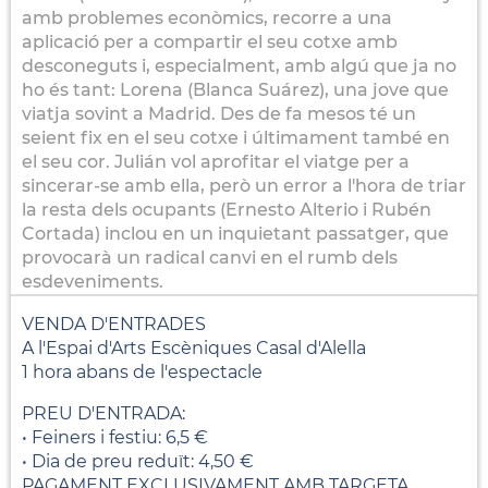
amb problemes econòmics, recorre a una
aplicació per a compartir el seu cotxe amb
desconeguts i, especialment, amb algú que ja no
ho és tant: Lorena (Blanca Suárez), una jove que
viatja sovint a Madrid. Des de fa mesos té un
seient fix en el seu cotxe i últimament també en
el seu cor. Julián vol aprofitar el viatge per a
sincerar-se amb ella, però un error a l'hora de triar
la resta dels ocupants (Ernesto Alterio i Rubén
Cortada) inclou en un inquietant passatger, que
provocarà un radical canvi en el rumb dels
esdeveniments.
VENDA D'ENTRADES
A l'Espai d'Arts Escèniques Casal d'Alella
1 hora abans de l'espectacle
PREU D'ENTRADA:
• Feiners i festiu: 6,5 €
• Dia de preu reduït: 4,50 €
PAGAMENT EXCLUSIVAMENT AMB TARGETA