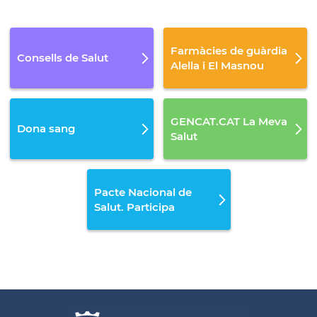
Farmàcies de guàrdia
Consells de Salut
Alella i El Masnou
GENCAT.CAT La Meva
Dona sang
Salut
Pacte Nacional de
Salut. Participa