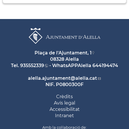
Plaça de l'Ajuntament, 1
08328 Alella
Tel.
935552339
- WhatsAPPAlella
644194474
alella.ajuntament
@alella.cat
NIF. P0800300F
Crèdits
Avís legal
Accessibilitat
Intranet
Amb la col·laboració de: