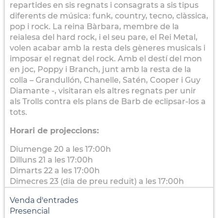
repartides en sis regnats i consagrats a sis tipus
diferents de música: funk, country, tecno, clàssica,
pop i rock. La reina Bàrbara, membre de la
reialesa del hard rock, i el seu pare, el Rei Metal,
volen acabar amb la resta dels gèneres musicals i
imposar el regnat del rock. Amb el destí del mon
en joc, Poppy i Branch, junt amb la resta de la
colla – Grandullón, Chanelle, Satén, Cooper i Guy
Diamante -, visitaran els altres regnats per unir
als Trolls contra els plans de Barb de eclipsar-los a
tots.
Horari de projeccions:
Diumenge 20 a les 17:00h
Dilluns 21 a les 17:00h
Dimarts 22 a les 17:00h
Dimecres 23 (dia de preu reduït) a les 17:00h
Venda d'entrades
Presencial