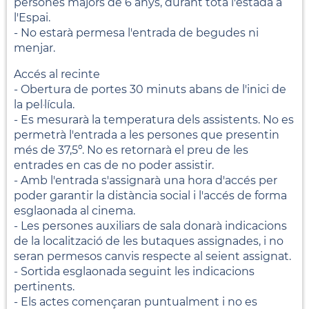
persones majors de 6 anys, durant tota l'estada a
l'Espai.
- No estarà permesa l'entrada de begudes ni
menjar.
Accés al recinte
- Obertura de portes 30 minuts abans de l'inici de
la pel·lícula.
- Es mesurarà la temperatura dels assistents. No es
permetrà l'entrada a les persones que presentin
més de 37,5º. No es retornarà el preu de les
entrades en cas de no poder assistir.
- Amb l'entrada s'assignarà una hora d'accés per
poder garantir la distància social i l'accés de forma
esglaonada al cinema.
- Les persones auxiliars de sala donarà indicacions
de la localització de les butaques assignades, i no
seran permesos canvis respecte al seient assignat.
- Sortida esglaonada seguint les indicacions
pertinents.
- Els actes començaran puntualment i no es