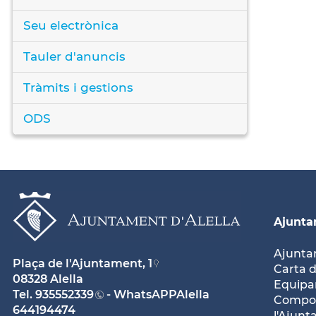
Seu electrònica
Tauler d'anuncis
Tràmits i gestions
ODS
Ajunt
Ajunt
Plaça de l'Ajuntament, 1
Carta d
08328 Alella
Equipam
Tel.
935552339
- WhatsAPPAlella
Compos
644194474
l'Ajun