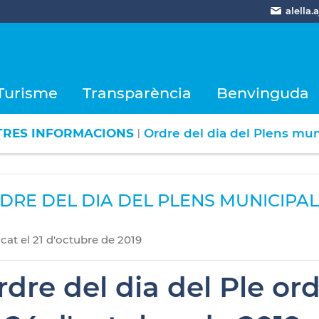
alella
Turisme
Transparència
Benvinguda
TRES INFORMACIONS
Ordre del dia del Plens mun
|
DRE DEL DIA DEL PLENS MUNICIPAL
icat
el
21
d'
octubre
de
2019
rdre del dia del Ple or