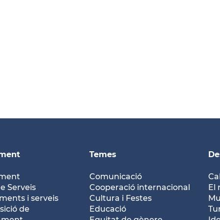
ament
Temes
De
ament
Comunicació
Ca
e Serveis
Cooperació internacional
El 
ents i serveis
Cultura i Festes
Mu
ició de
Educació
Tu
tament
Equitat de gènere
Id