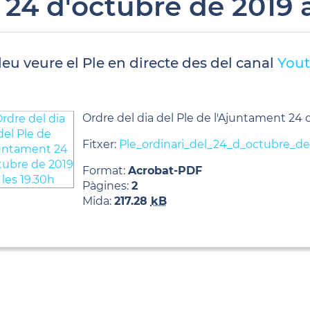
l 24 d'octubre de 2019 a
eu veure el Ple en directe des del canal
Yout
Ordre del dia del Ple de l'Ajuntament 24 
Fitxer:
Ple_ordinari_del_24_d_octubre_de
Format:
Acrobat-PDF
Pàgines:
2
Mida:
217.28
kB