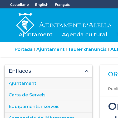
Castellano
English
Français
Ajuntament
Agenda cultural
Portada
Ajuntament
Tauler d'anuncis
AL
|
|
|
Enllaços
OR
Ajuntament
Publ
Carta de Serveis
O
Equipaments i serveis
Composició de l'Ajuntament