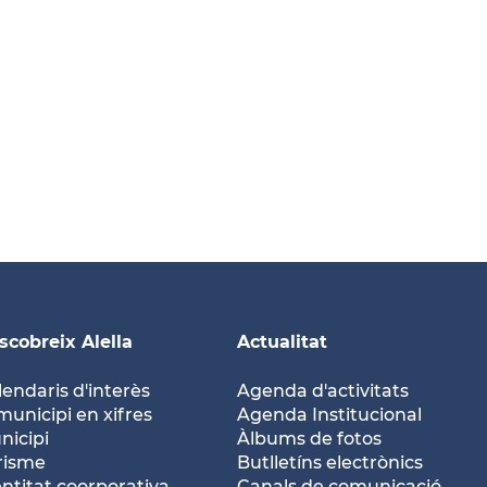
scobreix Alella
Actualitat
lendaris d'interès
Agenda d'activitats
municipi en xifres
Agenda Institucional
nicipi
Àlbums de fotos
risme
Butlletíns electrònics
entitat coorporativa
Canals de comunicació