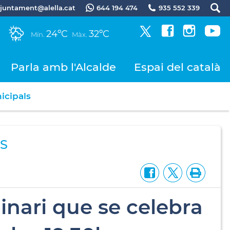
.ajuntament@alella.cat
644 194 474
935 552 339
24ºC
32ºC
Mín.
Màx.
Parla amb l'Alcalde
Espai del català
icipals
S
dinari que se celebra