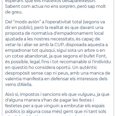
esperant que ells mateixos desapareixessin.
Sabent com actua no ens sorprèn, però sap molt
de greu.
Del “modo avión” a l'operativitat total (segons va
dir en públic), però la realitat és que davant una
proposta de normativa d'empadronament local
ajustada a les nostres necessitats, és capaç de
vetar-la i aliar-se amb la CUP, disposada aquesta a
empadronar tot quisqui, sigui sota un arbre o en
un cotxe abandonat, ja que segons el bufet Font,
és possible, legal, fins i tot recomanable si l'individu
en qüestió ho considera oportú. Un autèntic
despropòsit sense cap ni peus, amb una manca de
valentia manifesta en defensar els interessos dels
veïns d'Alella.
Això si, impostos i sancions els que vulgueu, ja que
d'alguna manera s'han de pagar les festes i
festetes per a que vinguin a embrutar els espais
públics (o alguna cosa més) gent que ni tant sols