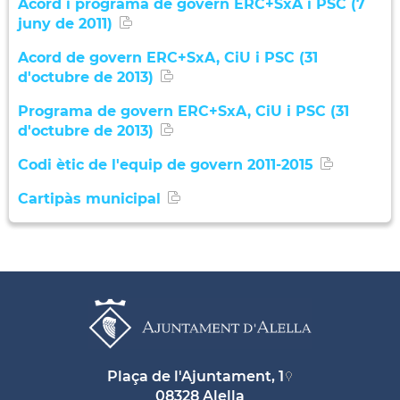
Acord i programa de govern ERC+SxA i PSC (7
juny de 2011)
Acord de govern ERC+SxA, CiU i PSC (31
d'octubre de 2013)
Programa de govern ERC+SxA, CiU i PSC (31
d'octubre de 2013)
Codi ètic de l'equip de govern 2011-2015
Cartipàs municipal
Plaça de l'Ajuntament, 1
08328 Alella