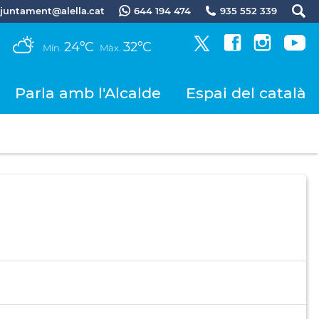
.ajuntament@alella.cat
644 194 474
935 552 339
24ºC
32ºC
Mín.
Màx.
Parla amb l'Alcalde
Espai del català