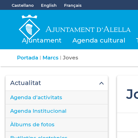
Castellano
English
Français
Ajuntament
Agenda cultural
Portada
Marcs
Joves
|
|
Actualitat
J
Agenda d'activitats
Agenda Institucional
Àlbums de fotos
Butlletíns electrònics