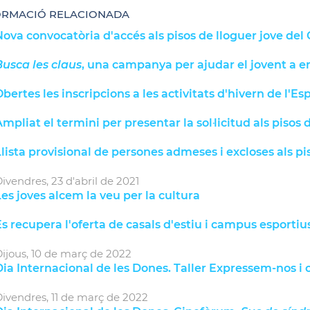
ORMACIÓ RELACIONADA
ova convocatòria d'accés als pisos de lloguer jove de
Busca les claus
, una campanya per ajudar el jovent a 
bertes les inscripcions a les activitats d'hivern de l'Esp
mpliat el termini per presentar la sol·licitud als pisos
lista provisional de persones admeses i excloses als p
ivendres,
23
d'
abril
de
2021
es joves alcem la veu per la cultura
s recupera l'oferta de casals d'estiu i campus esportiu
ijous,
10
de
març
de
2022
ia Internacional de les Dones. Taller Expressem-nos i c
ivendres,
11
de
març
de
2022