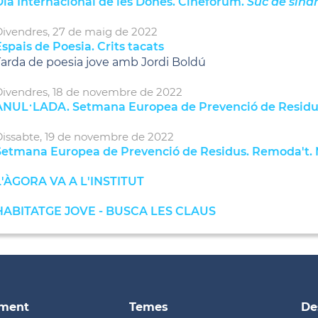
Dia Internacional de les Dones. Cinefòrum.
Suc de síndr
ivendres,
27
de
maig
de
2022
spais de Poesia. Crits tacats
arda de poesia jove amb Jordi Boldú
ivendres,
18
de
novembre
de
2022
ANUL·LADA. Setmana Europea de Prevenció de Residus. 
issabte,
19
de
novembre
de
2022
Setmana Europea de Prevenció de Residus. Remoda't. 
L'ÀGORA VA A L'INSTITUT
HABITATGE JOVE - BUSCA LES CLAUS
ament
Temes
De