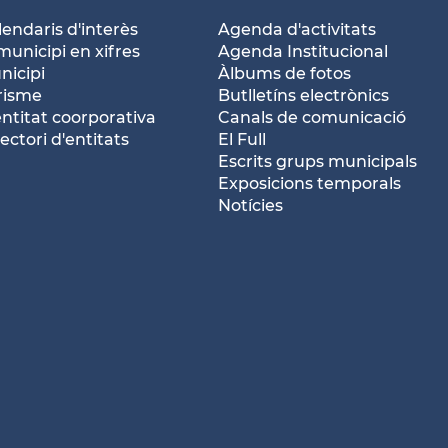
lendaris d'interès
Agenda d'activitats
municipi en xifres
Agenda Institucional
nicipi
Àlbums de fotos
risme
Butlletíns electrònics
entitat coorporativa
Canals de comunicació
ectori d'entitats
El Full
Escrits grups municipals
Exposicions temporals
Notícies