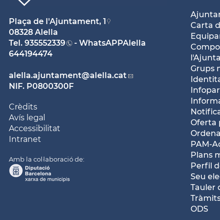
Ajunt
Plaça de l'Ajuntament, 1
Carta d
08328 Alella
Equipam
Tel.
935552339
- WhatsAPPAlella
Compos
644194474
l'Ajun
Grups 
alella.ajuntament
@alella.cat
Identit
NIF. P0800300F
Infopar
Inform
Crèdits
Notific
Avís legal
Oferta 
Accessibilitat
Ordena
Intranet
PAM-Ac
Plans 
Amb la col·laboració de:
Perfil 
Seu ele
Tauler 
Tràmits
ODS