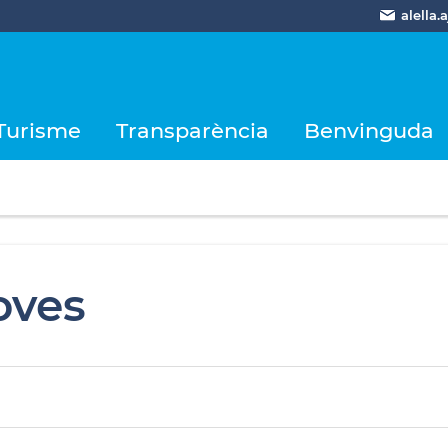
alella
Turisme
Transparència
Benvinguda
oves