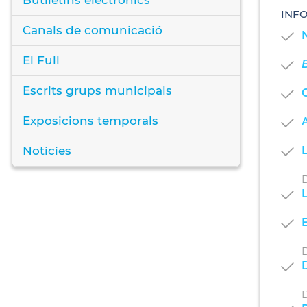
INF
Canals de comunicació
N
El Full
Escrits grups municipals
O
Exposicions temporals
A
Notícies
L
D
L
E
D
D
D