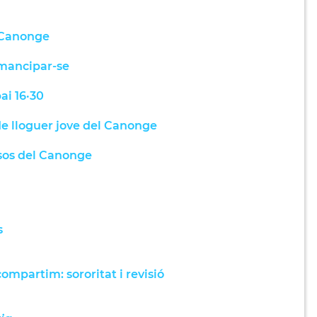
l Canonge
emancipar-se
ai 16·30
 de lloguer jove del Canonge
isos del Canonge
s
ompartim: sororitat i revisió