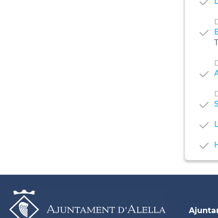
D
E
T
D
D
Ajunt