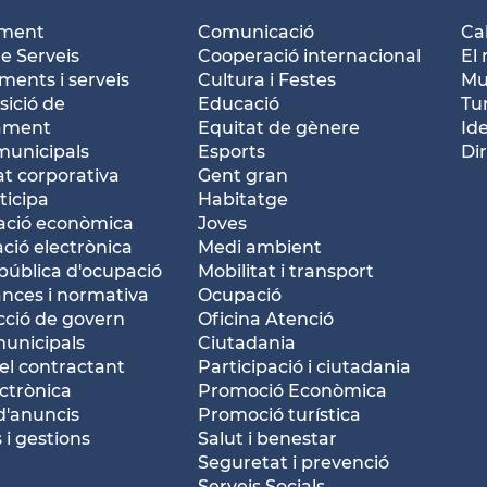
ament
Comunicació
Ca
e Serveis
Cooperació internacional
El 
ents i serveis
Cultura i Festes
Mu
ició de
Educació
Tu
tament
Equitat de gènere
Id
municipals
Esports
Dir
at corporativa
Gent gran
ticipa
Habitatge
ació econòmica
Joves
ació electrònica
Medi ambient
pública d'ocupació
Mobilitat i transport
nces i normativa
Ocupació
ció de govern
Oficina Atenció
municipals
Ciutadania
del contractant
Participació i ciutadania
ctrònica
Promoció Econòmica
d'anuncis
Promoció turística
 i gestions
Salut i benestar
Seguretat i prevenció
Serveis Socials