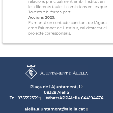
relacions principalment amb l'Institut en
les diferents taules i comissions en les que
Joventut hi forma part
Accions 2025:
Es manté un contacte constant de l'Àgora
amb l'alumnat de l'Institut, cal destacar el
projecte corresponsals.
Plaça de l'Ajuntament, 1
08328 Alella
Tel.
935552339
- WhatsAPPAlella
644194474
alella.ajuntament
@alella.cat