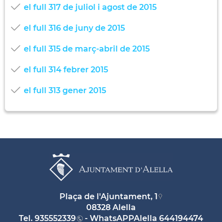
el full 317 de juliol i agost de 2015
el full 316 de juny de 2015
el full 315 de març-abril de 2015
el full 314 febrer 2015
el full 313 gener 2015
Plaça de l'Ajuntament, 1
08328 Alella
Tel.
935552339
- WhatsAPPAlella
644194474