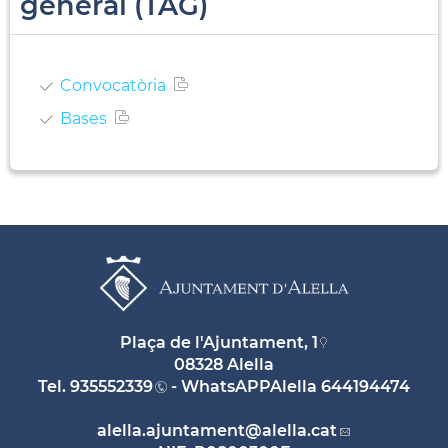
general (TAG)
Convocatòria
Bases
Plaça de l'Ajuntament, 1
08328 Alella
Tel.
935552339
- WhatsAPPAlella
644194474
alella.ajuntament
@alella.cat