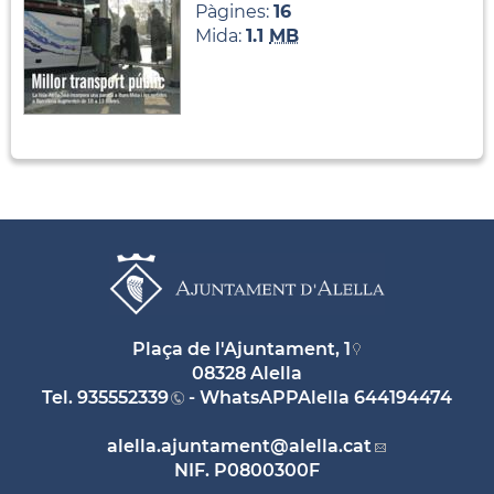
Pàgines:
16
Mida:
1.1
MB
Plaça de l'Ajuntament, 1
08328 Alella
Tel.
935552339
- WhatsAPPAlella
644194474
alella.ajuntament
@alella.cat
NIF. P0800300F