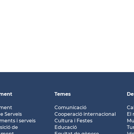
ament
Temes
De
ament
Comunicació
Ca
e Serveis
Cooperació internacional
El 
ents i serveis
Cultura i Festes
Mu
ició de
Educació
Tu
tament
Equitat de gènere
Id