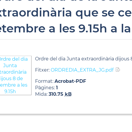
xtraordinària que se ce
etembre a les 9.15h a l
Ordre del dia Junta extraordinària dijous 
Fitxer:
ORDREDIA_EXTRA_JG.pdf
Format:
Acrobat-PDF
Pàgines:
1
Mida:
310.75
kB