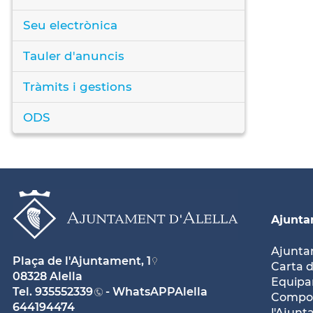
Seu electrònica
Tauler d'anuncis
Tràmits i gestions
ODS
Ajunt
Ajunt
Plaça de l'Ajuntament, 1
Carta d
08328 Alella
Equipam
Tel.
935552339
- WhatsAPPAlella
Compos
644194474
l'Ajun