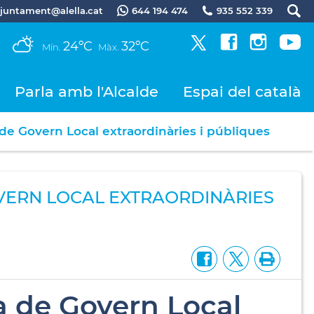
.ajuntament@alella.cat
644 194 474
935 552 339
24ºC
32ºC
Mín.
Màx.
Parla amb l'Alcalde
Espai del català
 de Govern Local extraordinàries i públiques
OVERN LOCAL EXTRAORDINÀRIES
a de Govern Local