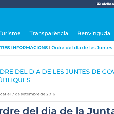
alella
Turisme
Transparència
Benvinguda
TRES INFORMACIONS
Ordre del dia de les Juntes
|
DRE DEL DIA DE LES JUNTES DE G
PÚBLIQUES
icat
el
7
de
setembre
de
2016
rdre del dia de la Junt