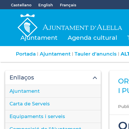
Castellano
English
Français
Ajuntament
Agenda cultural
Portada
Ajuntament
Tauler d'anuncis
AL
|
|
|
Enllaços
OR
I 
Ajuntament
Carta de Serveis
Publ
Equipaments i serveis
O
Composició de l'Ajuntament