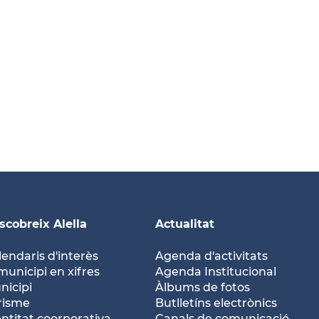
scobreix Alella
Actualitat
lendaris d'interès
Agenda d'activitats
municipi en xifres
Agenda Institucional
nicipi
Àlbums de fotos
risme
Butlletíns electrònics
entitat coorporativa
Canals de comunicació