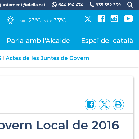
.ajuntament@alella.cat
644 194 474
935 552 339
23ºC
33ºC
Mín.
Màx.
Parla amb l'Alcalde
Espai del català
S
Actes de les Juntes de Govern
|
overn Local de 2016