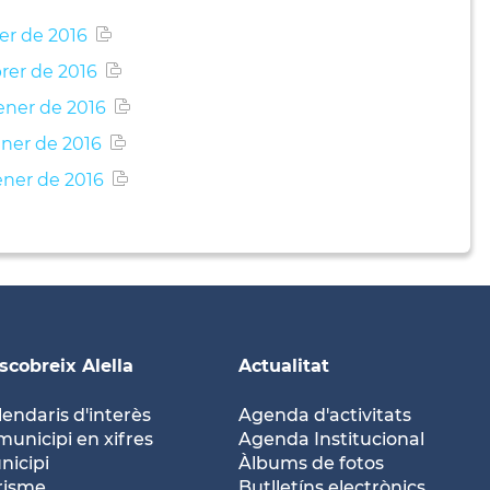
rer de 2016
brer de 2016
ener de 2016
ener de 2016
ener de 2016
scobreix Alella
Actualitat
lendaris d'interès
Agenda d'activitats
municipi en xifres
Agenda Institucional
nicipi
Àlbums de fotos
risme
Butlletíns electrònics