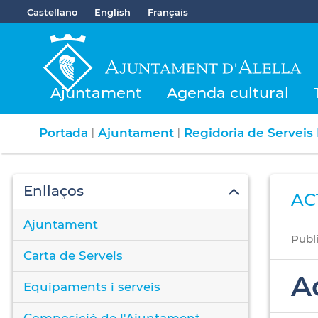
Castellano
English
Français
Ajuntament
Agenda cultural
Portada
Ajuntament
Regidoria de Serveis 
|
|
Enllaços
AC
Ajuntament
Publ
Carta de Serveis
A
Equipaments i serveis
Composició de l'Ajuntament