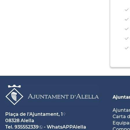
Ajunt
Ajunt
Plaça de l'Ajuntament, 1
Carta d
08328 Alella
Equipam
Tel.
935552339
- WhatsAPPAlella
Compos