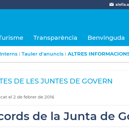
alella
Turisme
Transparència
Benvinguda
Interns
Tauler d'anuncis
ALTRES INFORMACION
|
|
TES DE LES JUNTES DE GOVERN
icat
el
2
de
febrer
de
2016
cords de la Junta de G